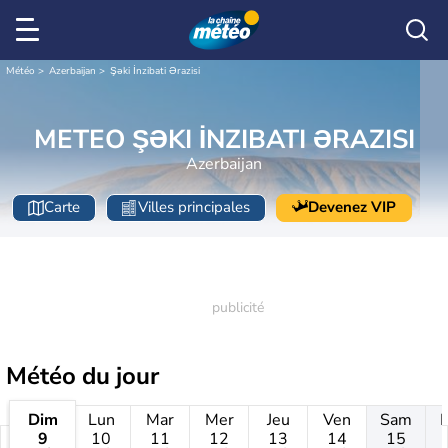
Météo
Azerbaijan
Şəki İnzibati Ərazisi
METEO ŞƏKI İNZIBATI ƏRAZISI
Azerbaijan
Carte
Villes principales
Devenez VIP
Météo
du jour
Dim
Lun
Mar
Mer
Jeu
Ven
Sam
9
10
11
12
13
14
15