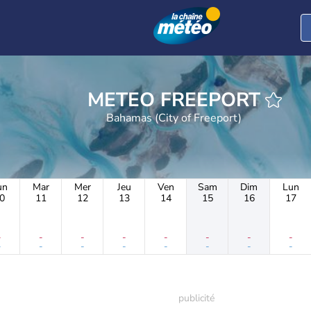
METEO FREEPORT
Bahamas (City of Freeport)
un
Mar
Mer
Jeu
Ven
Sam
Dim
Lun
0
11
12
13
14
15
16
17
-
-
-
-
-
-
-
-
-
-
-
-
-
-
-
-