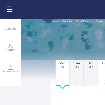
Météo
Bahamas
City of Freeport
Freeport
Accueil
Radar
Ven
Sam
Dim
L
07
08
09
1
Se connecter
-
-
-
-
-
-