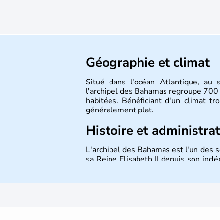
Géographie et climat
Situé dans l'océan Atlantique, au 
l'archipel des Bahamas regroupe 700 
habitées. Bénéficiant d'un climat tr
généralement plat.
Histoire et administra
L'archipel des Bahamas est l'un des
sa Reine Elisabeth II depuis son ind
Elle fut colonisée par les Britanniques
pendant la guerre d'indépendance 
situation géographique idéale permet
Etats-Unis. La ville conserve enc
colonial.