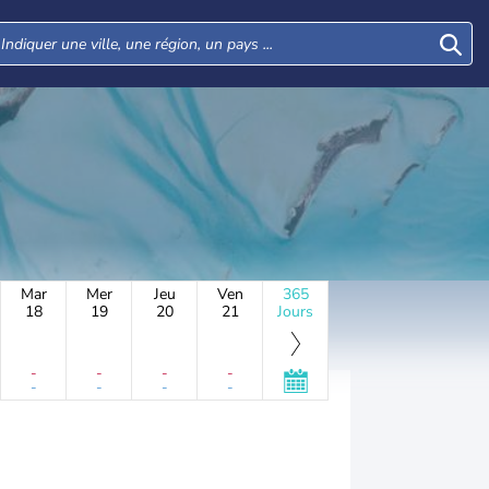
Mar
Mer
Jeu
Ven
365
18
19
20
21
Jours
-
-
-
-
-
-
-
-