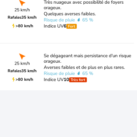
Très nuageux avec possibilité de foyers
orageux.
25 km/h
Quelques averses faibles.
Rafales
35 km/h
Risque de pluie
65 %
Indice UV
6
>80 km/h
Fort
Se dégageant mais persistance d'un risque
orageux.
25 km/h
Averses faibles et de plus en plus rares.
Rafales
35 km/h
Risque de pluie
65 %
Indice UV
10
>80 km/h
Très fort