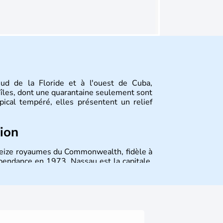
sud de la Floride et à l'ouest de Cuba,
îles, dont une quarantaine seulement sont
opical tempéré, elles présentent un relief
tion
 seize royaumes du Commonwealth, fidèle à
épendance en 1973. Nassau est la capitale.
 à la fin du XVIIe siècle et a pris son essor
américaine et la Prohibition grâce à sa
tant de lutter contre le blocus imposé aux
ore aujourd'hui des traces de son passé