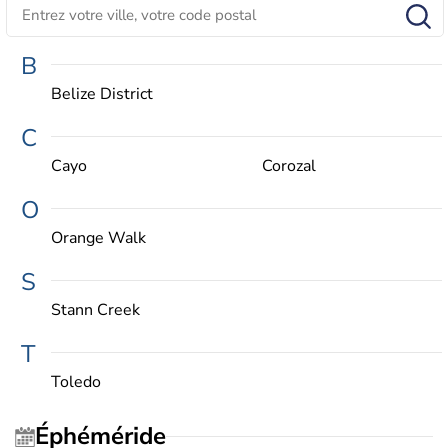
B
Belize District
C
Cayo
Corozal
O
Orange Walk
S
Stann Creek
T
Toledo
Éphéméride