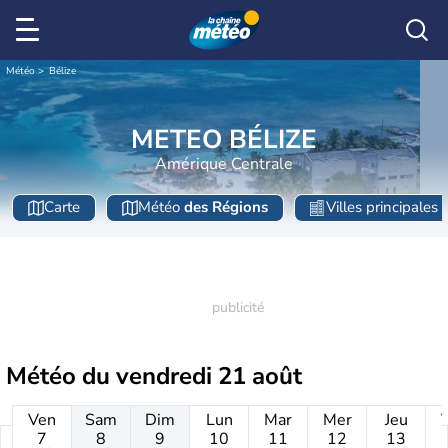
Météo
Bélize
METEO BÉLIZE
Amérique Centrale
Carte
Météo
des Régions
Villes principales
Météo du
vendredi 21 août
Ven
Sam
Dim
Lun
Mar
Mer
Jeu
7
8
9
10
11
12
13