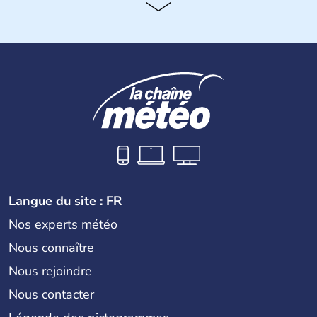
Histoire et administration
Bélize est un pays d'Amérique centrale ayant pour
capitale Belmopan. Il obtient son indépendance en 1981
et fait désormais partie du Commonwealth. La langue
officielle y est donc l'anglais même si une grande majorité
de la population parle espagnol ainsi que kriol, créole
bélizien.
Langue du site : FR
Nos experts météo
Nous connaître
Nous rejoindre
Nous contacter