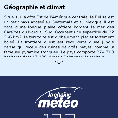
Géographie et climat
Situé sur la côte Est de l'Amérique centrale, le Belize est
un petit pays adossé au Guatemala et au Mexique. Il est
doté d'une longue plaine côtière bordant la mer des
Caraïbes du Nord au Sud. Occupant une superficie de 22
966 km2, le territoire est globalement plat et fortement
boisé. La frontière ouest est recouverte d'une jungle
dense qui recèle des ruines de cités mayas, comme la
fameuse pyramide tronquée. Le pays comporte 374 700
habitants dont 17 300 vivent à Belmopan, la capitale.
Histoire et administration
Bélize est un pays d'Amérique centrale ayant pour
capitale Belmopan. Il obtient son indépendance en 1981
et fait désormais partie du Commonwealth. La langue
officielle y est donc l'anglais même si une grande majorité
de la population parle espagnol ainsi que kriol, créole
bélizien.