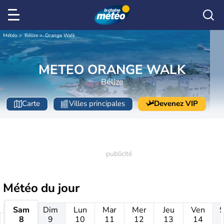
Météo
Bélize
Orange Walk
METEO ORANGE WALK
Bélize
Carte
Villes principales
Devenez VIP
Météo
du jour
Sam
Dim
Lun
Mar
Mer
Jeu
Ven
8
9
10
11
12
13
14