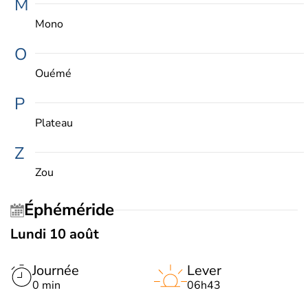
M
Mono
O
Ouémé
P
Plateau
Z
Zou
Éphéméride
Lundi 10 août
Journée
Lever
0 min
06h43