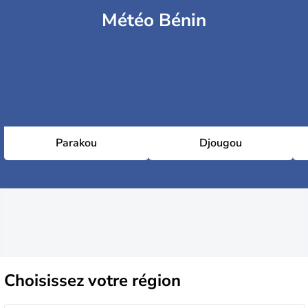
Météo Bénin
Parakou
Djougou
Choisissez
votre région