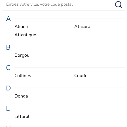
A
Alibori
Atacora
Atlantique
B
Borgou
C
Collines
Couffo
D
Donga
L
Littoral