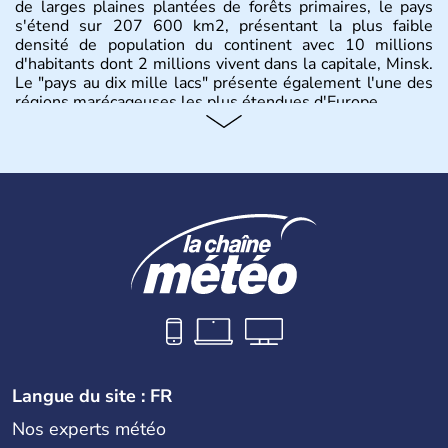
de larges plaines plantées de forêts primaires, le pays
s'étend sur 207 600 km2, présentant la plus faible
densité de population du continent avec 10 millions
d'habitants dont 2 millions vivent dans la capitale, Minsk.
Le "pays au dix mille lacs" présente également l'une des
régions marécageuses les plus étendues d'Europe.
Histoire et administration
L'histoire de la Biélorussie correspond à la naissance des
peuples de langue slave au VIIIe siècle, puis au
développement de principautés locales comme Pinsk ou
Slutsk qui concurrençaient Kiev en Ukraine. Ancienne
province de l'Union Soviétique, la Bielorussie est
indépendante depuis 1990.
Langue du site : FR
Nos experts météo