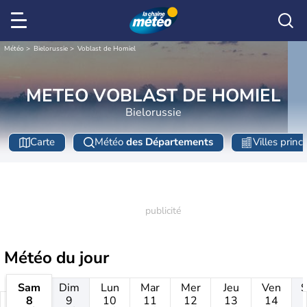
Météo
Bielorussie
Voblast de Homiel
METEO VOBLAST DE HOMIEL
Bielorussie
Carte
Météo
des Départements
Villes princ
Météo
du jour
Sam
Dim
Lun
Mar
Mer
Jeu
Ven
8
9
10
11
12
13
14