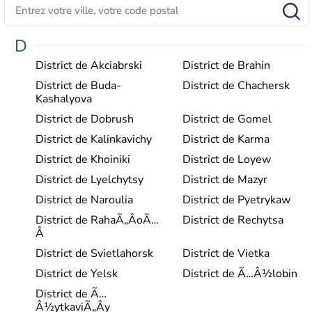
D
District de Akciabrski
District de Brahin
District de Buda-
District de Chachersk
Kashalyova
District de Dobrush
District de Gomel
District de Kalinkavichy
District de Karma
District de Khoiniki
District de Loyew
District de Lyelchytsy
District de Mazyr
District de Naroulia
District de Pyetrykaw
District de RahaÃ„ÂoÃ…
District de Rechytsa
Â­
District de Svietlahorsk
District de Vietka
District de Yelsk
District de Ã…Â½lobin
District de Ã…
Â½ytkaviÃ„Ây