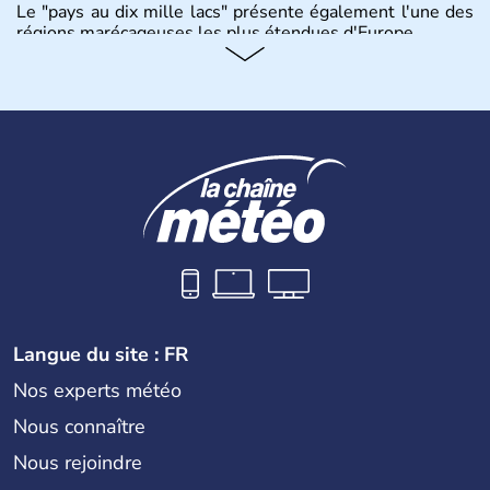
Le "pays au dix mille lacs" présente également l'une des
régions marécageuses les plus étendues d'Europe.
Histoire et administration
L'histoire de la Biélorussie correspond à la naissance des
peuples de langue slave au VIIIe siècle, puis au
développement de principautés locales comme Pinsk ou
Slutsk qui concurrençaient Kiev en Ukraine. Ancienne
province de l'Union Soviétique, la Bielorussie est
indépendante depuis 1990.
Langue du site : FR
Nos experts météo
Nous connaître
Nous rejoindre