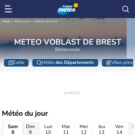
Météo
Bielorussie
Voblast de Brest
METEO VOBLAST DE BREST
Bielorussie
Carte
Météo
des Départements
Villes princ
Météo
du jour
Sam
Dim
Lun
Mar
Mer
Jeu
Ven
8
9
10
11
12
13
14