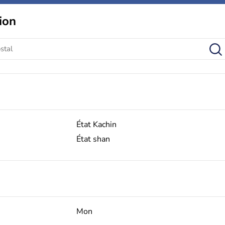
ion
État Kachin
État shan
Mon