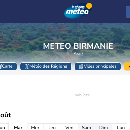
METEO BIRMANIE
Asie
Carte
Météo
des Régions
Villes principales
août
un
Mar
Mer
Jeu
Ven
Sam
Dim
Lun