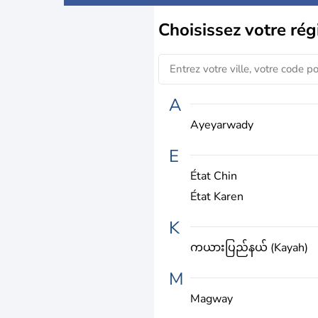
Choisissez
votre rég
A
Ayeyarwady
E
État Chin
État Karen
K
ကယားပြည်နယ်‌ (Kayah)
M
Magway