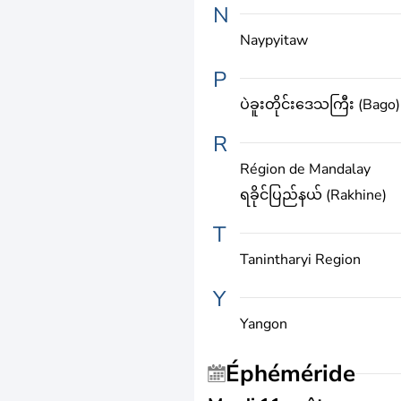
N
Naypyitaw
P
ပဲခူးတိုင်းဒေသကြီး (Bago)
R
Région de Mandalay
ရခိုင်ပြည်နယ် (Rakhine)
T
Tanintharyi Region
Y
Yangon
Éphéméride