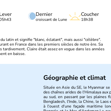
Lever
Dernier
Coucher
05h43
croissant de Lune
18h38
 latin et signifie "blanc, éclatant", mais aussi "célèbre".
ourant en France dans les premiers siècles de notre ère. Sa
s tardivement. Claire était assez en vogue dans les années
ent en baisse.
Géographie et climat
Située en Asie du SE, le Myanmar se
des chaînes arides de l'Himalaya aux pl
au sud, en passant par les plaines f
Bengladesh, l'Inde, la Chine, le Laos 
à l'ouest d'une façade maritime l
Bengale et la Mer d'Andaman.Le pay