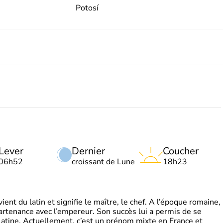
Potosí
Lever
Dernier
Coucher
06h52
croissant de Lune
18h23
t du latin et signifie le maître, le chef. A l’époque romaine,
partenance avec l’empereur. Son succès lui a permis de se
latine. Actuellement, c’est un prénom mixte en France et