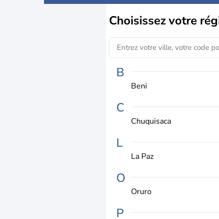
Choisissez
votre rég
B
Beni
C
Chuquisaca
L
La Paz
O
Oruro
P