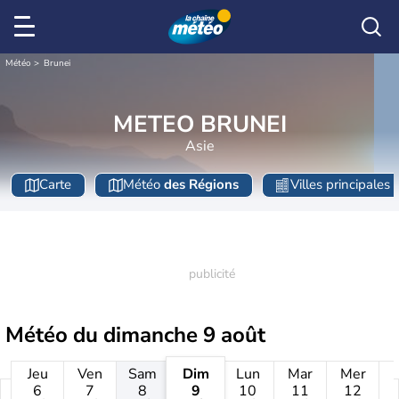
Météo
Brunei
METEO BRUNEI
Asie
Carte
Météo
des Régions
Villes principales
Météo du
dimanche 9 août
Jeu
Ven
Sam
Dim
Lun
Mar
Mer
6
7
8
9
10
11
12