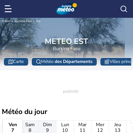
Météo
Burkina Faso
Est
METEO EST
Burkina Faso
Carte
Météo
des Départements
Villes princ
Météo
du jour
Ven
Sam
Dim
Lun
Mar
Mer
Jeu
7
8
9
10
11
12
13