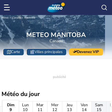
Météo
Canada
Manitoba
METEO MANITOBA
Canada
Carte
Villes principales
Devenez VIP
Météo
du jour
Dim
Lun
Mar
Mer
Jeu
Ven
Sam
9
10
11
12
13
14
15