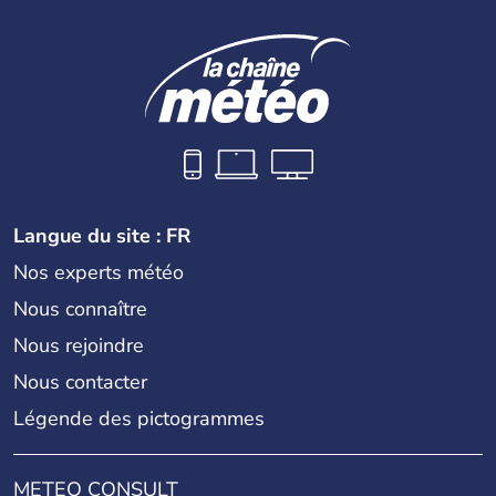
Cartier en 1534. A l'origine colonie française située sur le
territoire de la ville de Québec, le Canada passe ensuite
sous le contrôle des Britanniques. L'indépendance du
pays a été obtenue au cours d'un long processus qui s'est
étalé de 1867 à 1982. Le peuple autochtone des Inuits,
aujourd'hui appelé Eskimos, n'est découvert qu'au début
du XXème siècle lors d'une expédition dans le Grand
Nord.
Langue du site : FR
Nos experts météo
Nous connaître
Nous rejoindre
Nous contacter
Légende des pictogrammes
METEO CONSULT