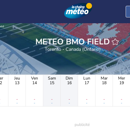
eld
METEO BMO FIELD
Toronto - Canada (Ontario)
er
Jeu
Ven
Sam
Dim
Lun
Mar
Mer
2
13
14
15
16
17
18
19
-
-
-
-
-
-
-
-
-
-
-
-
-
-
-
-