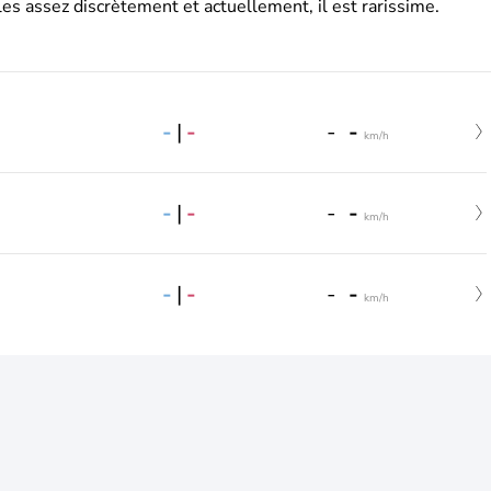
es assez discrètement et actuellement, il est rarissime.
-
|
-
-
-
km/h
-
|
-
-
-
km/h
-
|
-
-
-
km/h