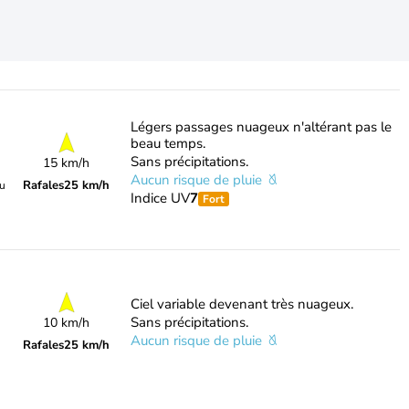
Légers passages nuageux n'altérant pas le
beau temps.
Sans précipitations.
15 km/h
Aucun risque de pluie
Rafales
25 km/h
du
Indice UV
7
Fort
Ciel variable devenant très nuageux.
Sans précipitations.
10 km/h
Aucun risque de pluie
Rafales
25 km/h