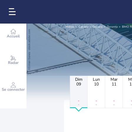
Météo
Canada
Ontario
Toronto
BMO Fi
Accueil
Radar
Dim
Lun
Mar
M
09
10
11
1
Se connecter
-
-
-
-
-
-