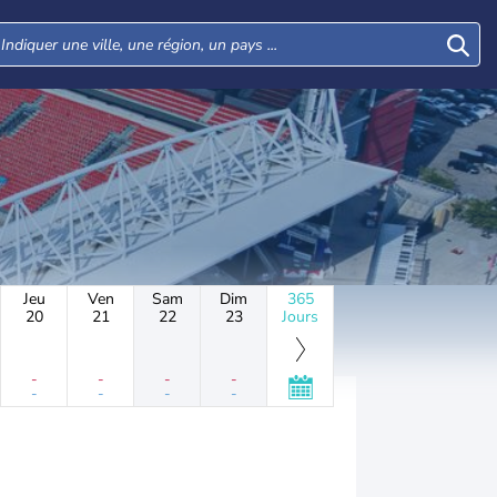
Jeu
Ven
Sam
Dim
365
20
21
22
23
Jours
-
-
-
-
-
-
-
-