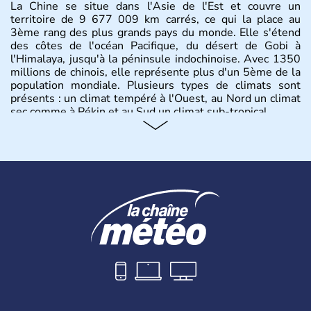
La Chine se situe dans l'Asie de l'Est et couvre un
territoire de 9 677 009 km carrés, ce qui la place au
3ème rang des plus grands pays du monde. Elle s'étend
des côtes de l'océan Pacifique, du désert de Gobi à
l'Himalaya, jusqu'à la péninsule indochinoise. Avec 1350
millions de chinois, elle représente plus d'un 5ème de la
population mondiale. Plusieurs types de climats sont
présents : un climat tempéré à l'Ouest, au Nord un climat
sec comme à Pékin et au Sud un climat sub-tropical.
Histoire et administration
La civilisation chinoise est l'une des plus anciennes et son
histoire a été nourrie d'une succession de nombreuses
dynasties. La dynastie Qing a été la dernière à régner
jusqu'aux guerres de l'opium lorsque la Chine s'est
constituée comme nation et a retrouvé son indépendance
en 1945. Illustre pays en matière d'inventions avant-
gardistes, la Chine a été la première utilisatrice du papier,
de l'imprimerie à caractères mobiles, de la boussole et de
la poudre à canon.