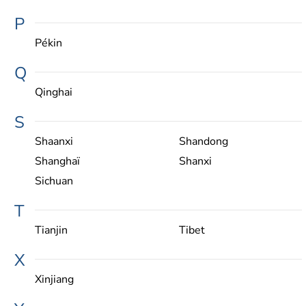
P
Pékin
Q
Qinghai
S
Shaanxi
Shandong
Shanghaï
Shanxi
Sichuan
T
Tianjin
Tibet
X
Xinjiang