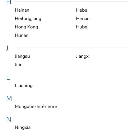
H
Hainan
Hebei
Heilongjiang
Henan
Hong Kong
Hubei
Hunan
J
Jiangsu
Jiangxi
Jilin
L
Liaoning
M
Mongolie-Intérieure
N
Ningxia