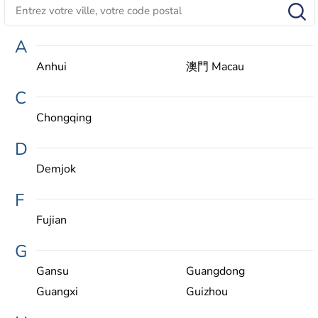
A
Anhui
澳門 Macau
C
Chongqing
D
Demjok
F
Fujian
G
Gansu
Guangdong
Guangxi
Guizhou