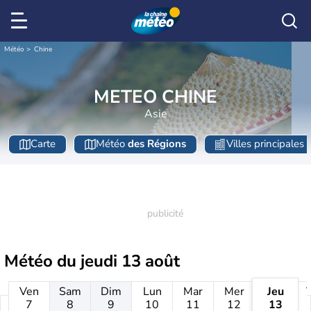
Météo
Chine
METEO CHINE
Asie
Carte
Météo
des Régions
Villes principales
Météo du
jeudi 13 août
Ven
Sam
Dim
Lun
Mar
Mer
Jeu
7
8
9
10
11
12
13