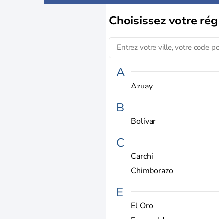
Choisissez
votre rég
A
Azuay
B
Bolívar
C
Carchi
Chimborazo
E
El Oro