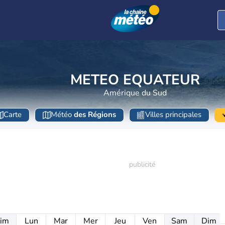
METEO EQUATEUR
Amérique du Sud
Carte
Météo
des Régions
Villes principales
im
Lun
Mar
Mer
Jeu
Ven
Sam
Dim