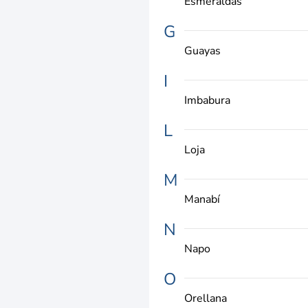
Esmeraldas
G
Guayas
I
Imbabura
L
Loja
M
Manabí
N
Napo
O
Orellana