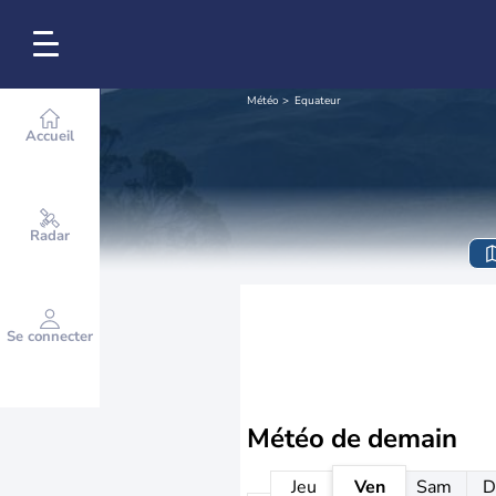
Météo
Equateur
Accueil
Radar
Se connecter
Météo de
demain
Jeu
Ven
Sam
D