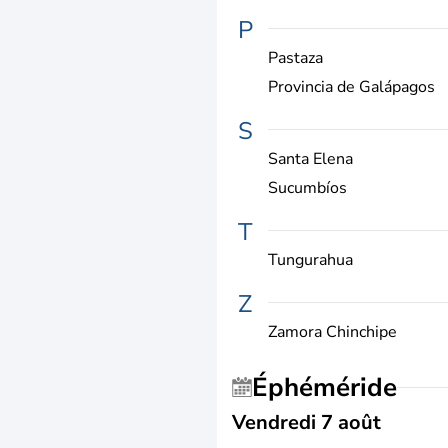
P
Pastaza
Provincia de Galápagos
S
Santa Elena
Sucumbíos
T
Tungurahua
Z
Zamora Chinchipe
Éphéméride
Vendredi 7 août