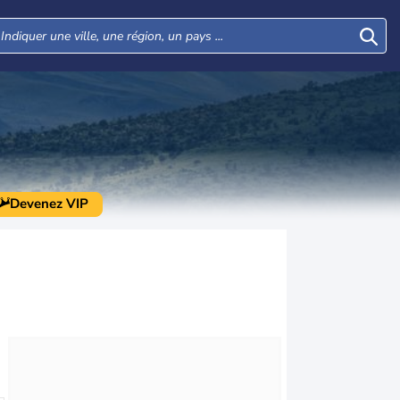
Devenez VIP
Lun
Mar
Mer
Jeu