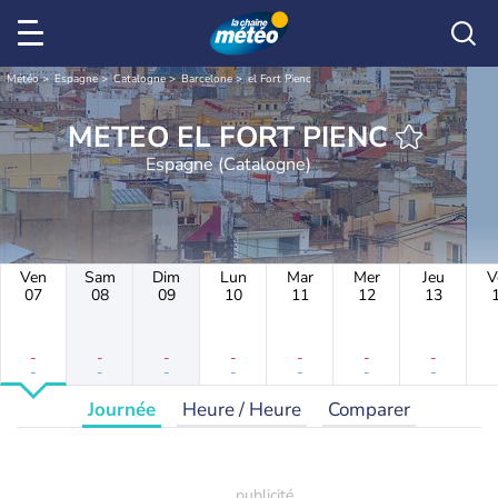
Météo
Espagne
Catalogne
Barcelone
el Fort Pienc
METEO EL FORT PIENC
Espagne (Catalogne)
Ven
Sam
Dim
Lun
Mar
Mer
Jeu
V
07
08
09
10
11
12
13
-
-
-
-
-
-
-
-
-
-
-
-
-
-
Journée
Heure / Heure
Comparer