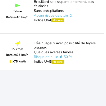
Brouillard se dissipant lentement, puis
éclaircies.
Sans précipitations.
Calme
Aucun risque de pluie
Rafales
10 km/h
Indice UV
4
Modéré
Très nuageux avec possibilité de foyers
orageux.
15 km/h
Quelques averses faibles.
Rafales
25 km/h
Risque de pluie
50 %
du
Indice UV
5
>75 km/h
Modéré