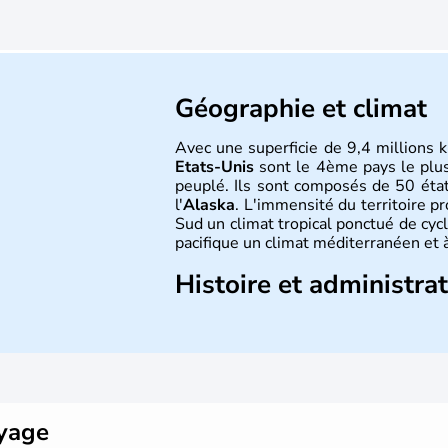
Géographie et climat
Avec une superficie de 9,4 millions k
Etats-Unis
sont le 4ème pays le plu
peuplé. Ils sont composés de 50 état
l'
Alaska
. L'immensité du territoire p
Sud un climat tropical ponctué de cycl
pacifique un climat méditerranéen et à
Histoire et administra
Les premiers habitants desEtats-Unis
ans lors de la dernière glaciation. Pl
l'arrivée des européens, suite à l
Colomb en 1492. Les 13 colonies b
d'indépendance en 1776 et adoptent
conquête de l'Ouest marque ensuite 
oyage
intense.