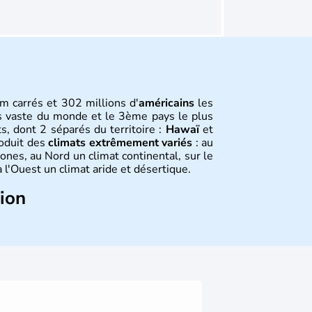
m carrés et 302 millions d'
américains
les
s vaste du monde et le 3ème pays le plus
s, dont 2 séparés du territoire :
Hawaï
et
roduit des
climats extrêmement variés
: au
ones, au Nord un climat continental, sur le
 l'Ouest un climat aride et désertique.
tion
 sont arrivés d'Asie il y a environ 30 000
usieurs populations se sont succédées avant
a découverte du continent par Christophe
ritanniques proclament la Déclaration
 leur première constitution en 1787. La
l'entrée dans une phase de développement