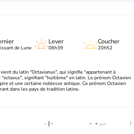
rnier
Lever
Coucher
oissant de Lune
06h39
20h52
ient du latin "Octavianus", qui signifie "appartenant à
"octavus", signifiant "huitième" en latin. Le prénom Octavien
pire et une certaine noblesse antique. Ce prénom Octavien
rant dans les pays de tradition latine.
-
|
-
-
-
km/h