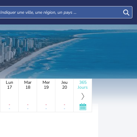
Lun
Mar
Mer
Jeu
365
17
18
19
20
Jours
-
-
-
-
-
-
-
-