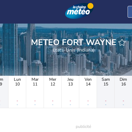
METEO FORT WAYNE
Etats-Unis (Indiana)
im
Lun
Mar
Mer
Jeu
Ven
Sam
Dim
9
10
11
12
13
14
15
16
-
-
-
-
-
-
-
-
-
-
-
-
-
-
-
-