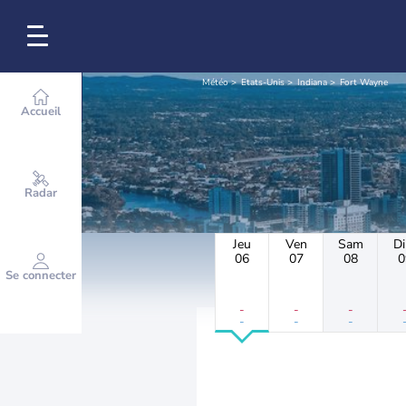
Météo
Etats-Unis
Indiana
Fort Wayne
Accueil
Radar
Jeu
Ven
Sam
D
06
07
08
0
Se connecter
-
-
-
-
-
-