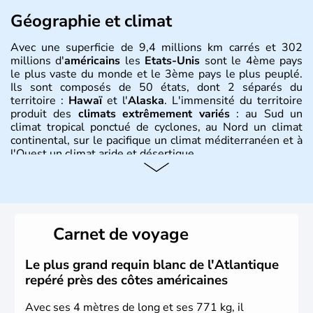
Géographie et climat
Avec une superficie de 9,4 millions km carrés et 302
millions d'
américains
les
Etats-Unis
sont le 4ème pays
le plus vaste du monde et le 3ème pays le plus peuplé.
Ils sont composés de 50 états, dont 2 séparés du
territoire :
Hawaï
et l'
Alaska
. L'immensité du territoire
produit des
climats extrêmement variés
: au Sud un
climat tropical ponctué de cyclones, au Nord un climat
continental, sur le pacifique un climat méditerranéen et à
l'Ouest un climat aride et désertique.
Histoire et administration
Les premiers habitants desEtats-Unis sont arrivés d'Asie
il y a environ 30 000 ans lors de la dernière glaciation.
Carnet de voyage
Plusieurs populations se sont succédées avant l'arrivée
des européens, suite à la découverte du continent par
Christophe Colomb en 1492. Les 13 colonies
Le plus grand requin blanc de l'Atlantique
britanniques proclament la Déclaration d'indépendance
repéré près des côtes américaines
en 1776 et adoptent leur première constitution en 1787.
La conquête de l'Ouest marque ensuite l'entrée dans une
Avec ses 4 mètres de long et ses 771 kg, il