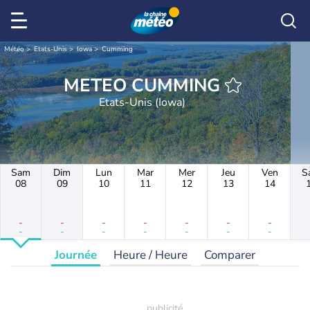
Météo
Etats-Unis
Iowa
Cumming
METEO CUMMING
Etats-Unis (Iowa)
Sam
Dim
Lun
Mar
Mer
Jeu
Ven
S
08
09
10
11
12
13
14
-
-
-
-
-
-
-
-
-
-
-
-
-
-
Journée
Heure / Heure
Comparer