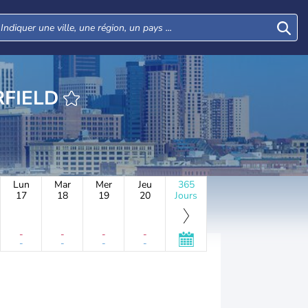
URE BUTTERFIELD
Lun
Mar
Mer
Jeu
365
17
18
19
20
Jours
-
-
-
-
-
-
-
-