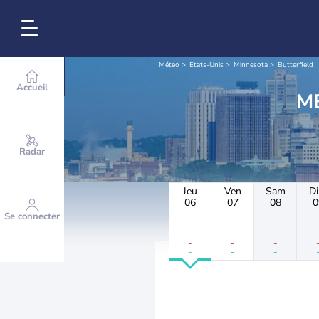
Météo
Etats-Unis
Minnesota
Butterfield
Accueil
Radar
Jeu
Ven
Sam
D
06
07
08
0
Se connecter
-
-
-
-
-
-