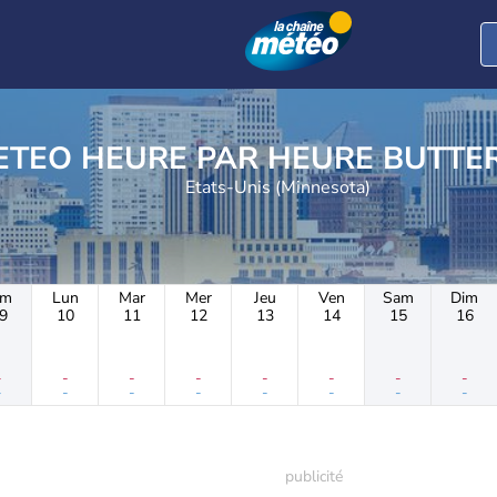
METEO HEURE PAR HE
Etats-Unis (Minnesota)
im
Lun
Mar
Mer
Jeu
Ven
Sam
Dim
9
10
11
12
13
14
15
16
-
-
-
-
-
-
-
-
-
-
-
-
-
-
-
-