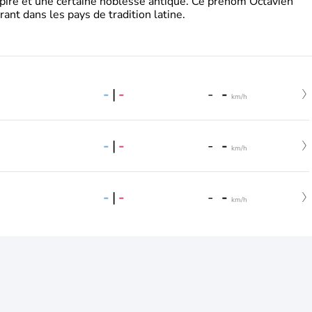
pire et une certaine noblesse antique. Ce prénom Octavien
rant dans les pays de tradition latine.
-
|
-
-
-
km/h
-
|
-
-
-
km/h
-
|
-
-
-
km/h