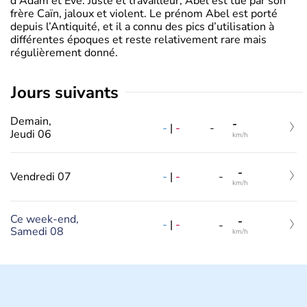
d'Adam et Ève. Juste et travailleur, Abel est tué par son
frère Caïn, jaloux et violent. Le prénom Abel est porté
depuis l’Antiquité, et il a connu des pics d’utilisation à
différentes époques et reste relativement rare mais
régulièrement donné.
jours suivants
Demain,
-
-
|
-
-
Jeudi 06
km/h
-
-
|
-
Vendredi 07
-
km/h
Ce week-end,
-
-
|
-
-
Samedi 08
km/h