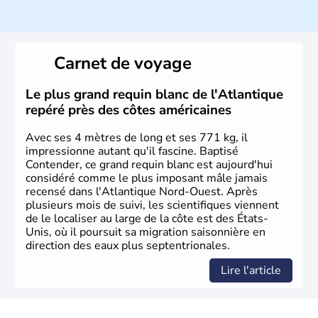
Histoire et administration
Les premiers habitants desEtats-Unis sont arrivés d'Asie
il y a environ 30 000 ans lors de la dernière glaciation.
Carnet de voyage
Plusieurs populations se sont succédées avant l'arrivée
des européens, suite à la découverte du continent par
Christophe Colomb en 1492. Les 13 colonies
Le plus grand requin blanc de l'Atlantique
britanniques proclament la Déclaration d'indépendance
repéré près des côtes américaines
en 1776 et adoptent leur première constitution en 1787.
La conquête de l'Ouest marque ensuite l'entrée dans une
Avec ses 4 mètres de long et ses 771 kg, il
phase de développement intense.
impressionne autant qu'il fascine. Baptisé
Contender, ce grand requin blanc est aujourd'hui
considéré comme le plus imposant mâle jamais
recensé dans l'Atlantique Nord-Ouest. Après
plusieurs mois de suivi, les scientifiques viennent
de le localiser au large de la côte est des États-
Unis, où il poursuit sa migration saisonnière en
direction des eaux plus septentrionales.
Lire l'article