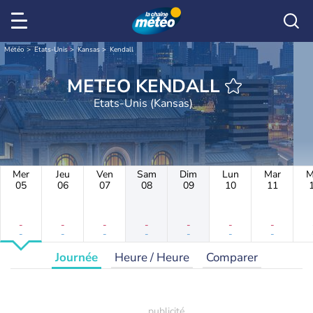
Météo
Etats-Unis
Kansas
Kendall
METEO KENDALL
Etats-Unis (Kansas)
Mer
Jeu
Ven
Sam
Dim
Lun
Mar
M
05
06
07
08
09
10
11
-
-
-
-
-
-
-
-
-
-
-
-
-
-
Journée
Heure / Heure
Comparer