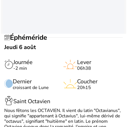
Éphéméride
Jeudi 6 août
Journée
Lever
-2 min
06h38
Dernier
Coucher
croissant de Lune
20h15
Saint Octavien
Nous fêtons les OCTAVIEN. Il vient du latin "Octavianus",
qui signifie "appartenant à Octavius", lui-même dérivé de
"octavus", signifiant "huitième" en latin. Le prénom
Octavien évoque donc la romanité, l’empire et une