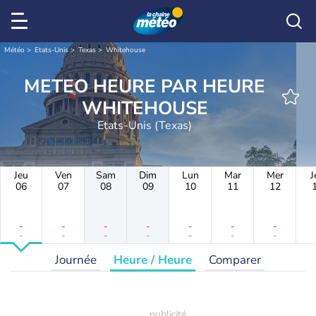
Météo
Etats-Unis
Texas
Whitehouse
METEO HEURE PAR HEURE
WHITEHOUSE
Etats-Unis (Texas)
Jeu
Ven
Sam
Dim
Lun
Mar
Mer
J
06
07
08
09
10
11
12
-
-
-
-
-
-
-
-
-
-
-
-
-
-
Journée
Heure / Heure
Comparer