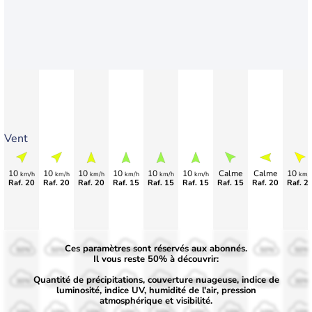
Vent
10
10
10
10
10
10
Calme
Calme
10
km/h
km/h
km/h
km/h
km/h
km/h
km/
Raf. 20
Raf. 20
Raf. 20
Raf. 15
Raf. 15
Raf. 15
Raf. 15
Raf. 20
Raf. 2
Ces paramètres sont réservés aux abonnés.
50%
50%
50%
50%
50%
50%
50%
50%
50%
Il vous reste 50% à découvrir:
Quantité de précipitations, couverture nuageuse, indice de
30%
30%
30%
30%
30%
30%
30%
30%
30%
luminosité, indice UV, humidité de l'air, pression
atmosphérique et visibilité.