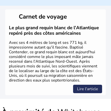
Les premiers habitants desEtats-Unis sont arrivés d'Asie
il y a environ 30 000 ans lors de la dernière glaciation.
Carnet de voyage
Plusieurs populations se sont succédées avant l'arrivée
des européens, suite à la découverte du continent par
Christophe Colomb en 1492. Les 13 colonies
Le plus grand requin blanc de l'Atlantique
britanniques proclament la Déclaration d'indépendance
repéré près des côtes américaines
en 1776 et adoptent leur première constitution en 1787.
La conquête de l'Ouest marque ensuite l'entrée dans une
Avec ses 4 mètres de long et ses 771 kg, il
phase de développement intense.
impressionne autant qu'il fascine. Baptisé
Contender, ce grand requin blanc est aujourd'hui
considéré comme le plus imposant mâle jamais
recensé dans l'Atlantique Nord-Ouest. Après
plusieurs mois de suivi, les scientifiques viennent
de le localiser au large de la côte est des États-
Unis, où il poursuit sa migration saisonnière en
direction des eaux plus septentrionales.
Lire l'article