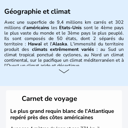
Géographie et climat
Avec une superficie de 9,4 millions km carrés et 302
millions d'
américains
les
Etats-Unis
sont le 4ème pays
le plus vaste du monde et le 3ème pays le plus peuplé.
Ils sont composés de 50 états, dont 2 séparés du
territoire :
Hawaï
et l'
Alaska
. L'immensité du territoire
produit des
climats extrêmement variés
: au Sud un
climat tropical ponctué de cyclones, au Nord un climat
continental, sur le pacifique un climat méditerranéen et à
l'Ouest un climat aride et désertique.
Histoire et administration
Les premiers habitants desEtats-Unis sont arrivés d'Asie
il y a environ 30 000 ans lors de la dernière glaciation.
Carnet de voyage
Plusieurs populations se sont succédées avant l'arrivée
des européens, suite à la découverte du continent par
Christophe Colomb en 1492. Les 13 colonies
Le plus grand requin blanc de l'Atlantique
britanniques proclament la Déclaration d'indépendance
repéré près des côtes américaines
en 1776 et adoptent leur première constitution en 1787.
La conquête de l'Ouest marque ensuite l'entrée dans une