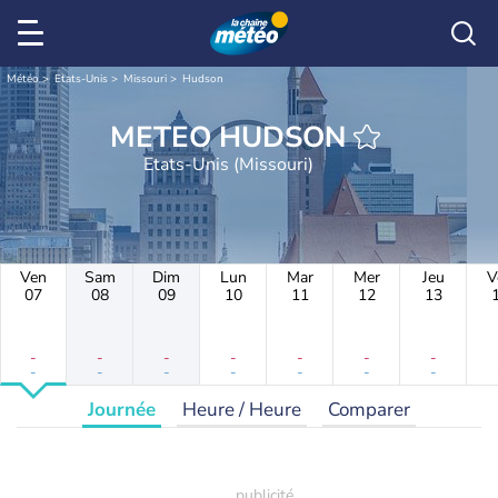
Météo
Etats-Unis
Missouri
Hudson
METEO HUDSON
Etats-Unis (Missouri)
Ven
Sam
Dim
Lun
Mar
Mer
Jeu
V
07
08
09
10
11
12
13
-
-
-
-
-
-
-
-
-
-
-
-
-
-
Journée
Heure / Heure
Comparer