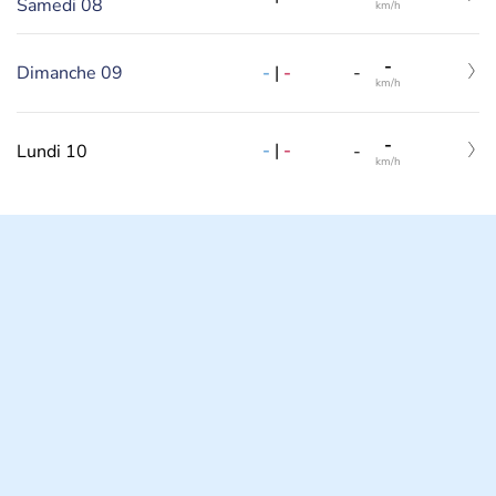
Samedi 08
km/h
-
-
|
-
Dimanche 09
-
km/h
-
-
|
-
Lundi 10
-
km/h