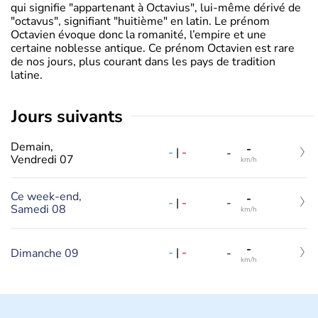
qui signifie "appartenant à Octavius", lui-même dérivé de
"octavus", signifiant "huitième" en latin. Le prénom
Octavien évoque donc la romanité, l’empire et une
certaine noblesse antique. Ce prénom Octavien est rare
de nos jours, plus courant dans les pays de tradition
latine.
jours suivants
Demain,
-
-
|
-
-
Vendredi 07
km/h
Ce week-end,
-
-
|
-
-
Samedi 08
km/h
-
-
|
-
Dimanche 09
-
km/h