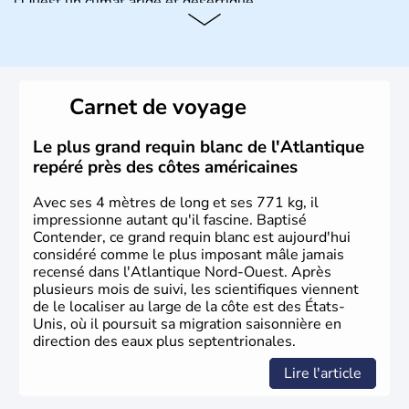
l'Ouest un climat aride et désertique.
Histoire et administration
Les premiers habitants desEtats-Unis sont arrivés d'Asie
il y a environ 30 000 ans lors de la dernière glaciation.
Carnet de voyage
Plusieurs populations se sont succédées avant l'arrivée
des européens, suite à la découverte du continent par
Christophe Colomb en 1492. Les 13 colonies
Le plus grand requin blanc de l'Atlantique
britanniques proclament la Déclaration d'indépendance
repéré près des côtes américaines
en 1776 et adoptent leur première constitution en 1787.
La conquête de l'Ouest marque ensuite l'entrée dans une
Avec ses 4 mètres de long et ses 771 kg, il
phase de développement intense.
impressionne autant qu'il fascine. Baptisé
Contender, ce grand requin blanc est aujourd'hui
considéré comme le plus imposant mâle jamais
recensé dans l'Atlantique Nord-Ouest. Après
plusieurs mois de suivi, les scientifiques viennent
de le localiser au large de la côte est des États-
Unis, où il poursuit sa migration saisonnière en
direction des eaux plus septentrionales.
Lire l'article