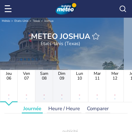
Météo
Etats-Unis
Texas
Joshua
METEO JOSHUA
Etats-Unis (Texas)
Jeu
Ven
Sam
Dim
Lun
Mar
Mer
J
06
07
08
09
10
11
12
-
-
-
-
-
-
-
-
-
-
-
-
-
-
Journée
Heure / Heure
Comparer