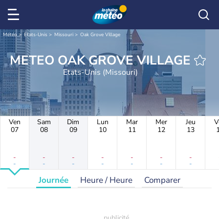
Météo
Etats-Unis
Missouri
Oak Grove Village
METEO OAK GROVE VILLAGE
Etats-Unis (Missouri)
Ven
Sam
Dim
Lun
Mar
Mer
Jeu
V
07
08
09
10
11
12
13
-
-
-
-
-
-
-
-
-
-
-
-
-
-
Journée
Heure / Heure
Comparer