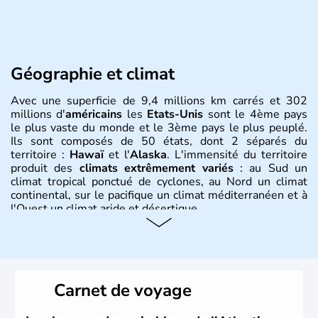
Géographie et climat
Avec une superficie de 9,4 millions km carrés et 302
millions d'
américains
les
Etats-Unis
sont le 4ème pays
le plus vaste du monde et le 3ème pays le plus peuplé.
Ils sont composés de 50 états, dont 2 séparés du
territoire :
Hawaï
et l'
Alaska
. L'immensité du territoire
produit des
climats extrêmement variés
: au Sud un
climat tropical ponctué de cyclones, au Nord un climat
continental, sur le pacifique un climat méditerranéen et à
l'Ouest un climat aride et désertique.
Histoire et administration
Les premiers habitants desEtats-Unis sont arrivés d'Asie
il y a environ 30 000 ans lors de la dernière glaciation.
Carnet de voyage
Plusieurs populations se sont succédées avant l'arrivée
des européens, suite à la découverte du continent par
Christophe Colomb en 1492. Les 13 colonies