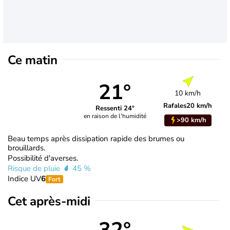
Ce matin
21°
10 km/h
Rafales
20 km/h
Ressenti 24°
en raison de l'humidité
>90 km/h
Beau temps après dissipation rapide des brumes ou
brouillards.
Possibilité d'averses.
Risque de pluie
45 %
Indice UV
6
Fort
Cet après-midi