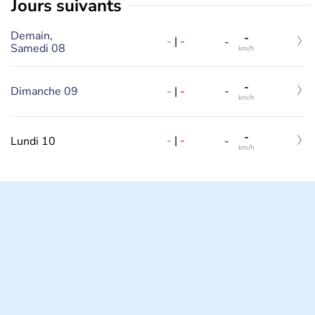
jours suivants
Demain,
-
-
|
-
-
Samedi 08
km/h
-
-
|
-
Dimanche 09
-
km/h
-
-
|
-
Lundi 10
-
km/h