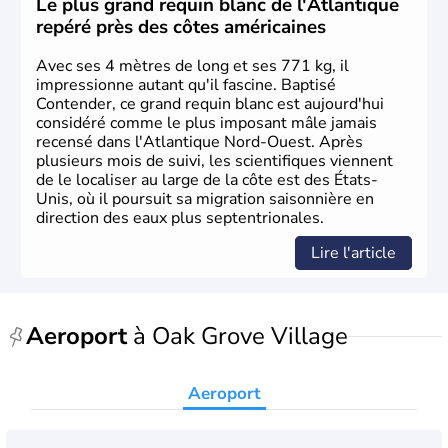
Le plus grand requin blanc de l'Atlantique
britanniques proclament la Déclaration d'indépendance
repéré près des côtes américaines
en 1776 et adoptent leur première constitution en 1787.
La conquête de l'Ouest marque ensuite l'entrée dans une
Avec ses 4 mètres de long et ses 771 kg, il
phase de développement intense.
impressionne autant qu'il fascine. Baptisé
Contender, ce grand requin blanc est aujourd'hui
considéré comme le plus imposant mâle jamais
recensé dans l'Atlantique Nord-Ouest. Après
plusieurs mois de suivi, les scientifiques viennent
de le localiser au large de la côte est des États-
Unis, où il poursuit sa migration saisonnière en
direction des eaux plus septentrionales.
Lire l'article
Aeroport
à Oak Grove Village
Aeroport