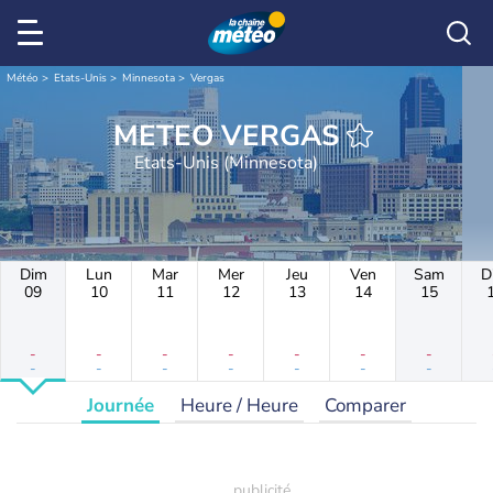
Météo
Etats-Unis
Minnesota
Vergas
METEO VERGAS
Etats-Unis (Minnesota)
Dim
Lun
Mar
Mer
Jeu
Ven
Sam
D
09
10
11
12
13
14
15
-
-
-
-
-
-
-
-
-
-
-
-
-
-
Journée
Heure / Heure
Comparer