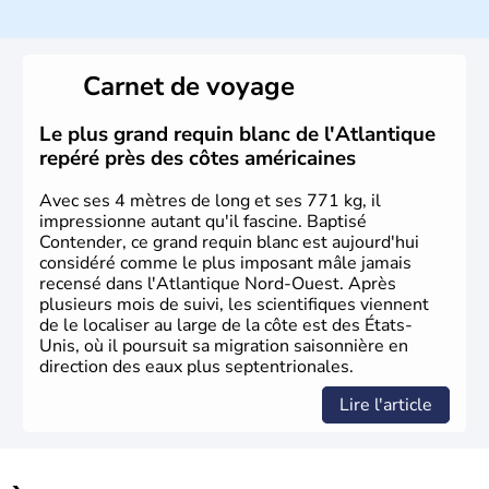
Histoire et administration
Les premiers habitants desEtats-Unis sont arrivés d'Asie
il y a environ 30 000 ans lors de la dernière glaciation.
Carnet de voyage
Plusieurs populations se sont succédées avant l'arrivée
des européens, suite à la découverte du continent par
Christophe Colomb en 1492. Les 13 colonies
Le plus grand requin blanc de l'Atlantique
britanniques proclament la Déclaration d'indépendance
repéré près des côtes américaines
en 1776 et adoptent leur première constitution en 1787.
La conquête de l'Ouest marque ensuite l'entrée dans une
Avec ses 4 mètres de long et ses 771 kg, il
phase de développement intense.
impressionne autant qu'il fascine. Baptisé
Contender, ce grand requin blanc est aujourd'hui
considéré comme le plus imposant mâle jamais
recensé dans l'Atlantique Nord-Ouest. Après
plusieurs mois de suivi, les scientifiques viennent
de le localiser au large de la côte est des États-
Unis, où il poursuit sa migration saisonnière en
direction des eaux plus septentrionales.
Lire l'article