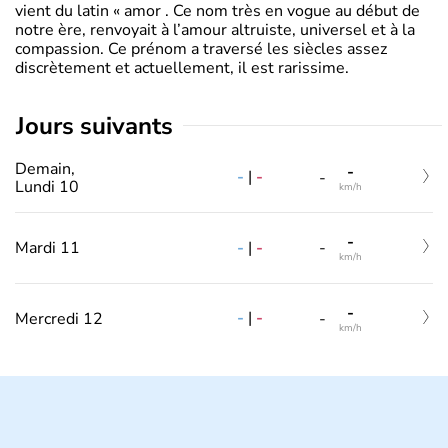
vient du latin « amor . Ce nom très en vogue au début de
notre ère, renvoyait à l’amour altruiste, universel et à la
compassion. Ce prénom a traversé les siècles assez
discrètement et actuellement, il est rarissime.
jours suivants
Demain,
-
-
|
-
-
Lundi 10
km/h
-
-
|
-
Mardi 11
-
km/h
-
-
|
-
Mercredi 12
-
km/h