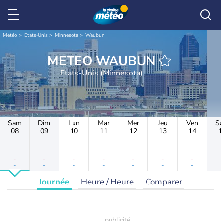
Météo
Etats-Unis
Minnesota
Waubun
METEO WAUBUN
Etats-Unis (Minnesota)
Sam
Dim
Lun
Mar
Mer
Jeu
Ven
S
08
09
10
11
12
13
14
-
-
-
-
-
-
-
-
-
-
-
-
-
-
Journée
Heure / Heure
Comparer