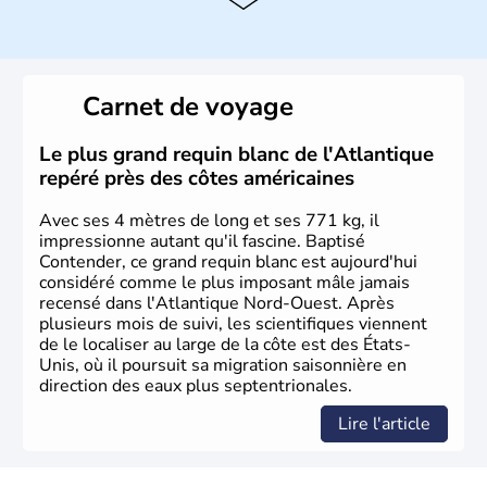
Histoire et administration
Les premiers habitants desEtats-Unis sont arrivés d'Asie
il y a environ 30 000 ans lors de la dernière glaciation.
Carnet de voyage
Plusieurs populations se sont succédées avant l'arrivée
des européens, suite à la découverte du continent par
Christophe Colomb en 1492. Les 13 colonies
Le plus grand requin blanc de l'Atlantique
britanniques proclament la Déclaration d'indépendance
repéré près des côtes américaines
en 1776 et adoptent leur première constitution en 1787.
La conquête de l'Ouest marque ensuite l'entrée dans une
Avec ses 4 mètres de long et ses 771 kg, il
phase de développement intense.
impressionne autant qu'il fascine. Baptisé
Contender, ce grand requin blanc est aujourd'hui
considéré comme le plus imposant mâle jamais
recensé dans l'Atlantique Nord-Ouest. Après
plusieurs mois de suivi, les scientifiques viennent
de le localiser au large de la côte est des États-
Unis, où il poursuit sa migration saisonnière en
direction des eaux plus septentrionales.
Lire l'article