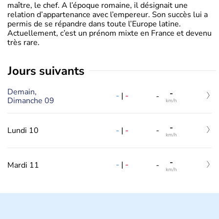
maître, le chef. A l’époque romaine, il désignait une
relation d’appartenance avec l’empereur. Son succès lui a
permis de se répandre dans toute l’Europe latine.
Actuellement, c’est un prénom mixte en France et devenu
très rare.
jours suivants
Demain,
-
-
|
-
-
Dimanche 09
km/h
-
-
|
-
Lundi 10
-
km/h
-
-
|
-
Mardi 11
-
km/h