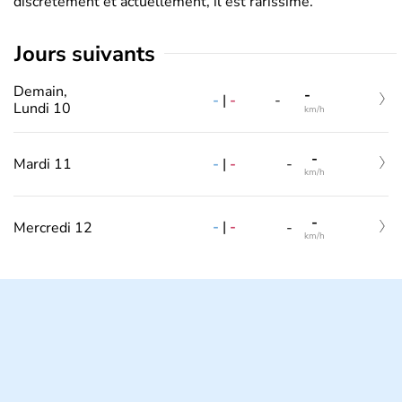
discrètement et actuellement, il est rarissime.
jours suivants
Demain,
-
-
|
-
-
Lundi 10
km/h
-
-
|
-
Mardi 11
-
km/h
-
-
|
-
Mercredi 12
-
km/h