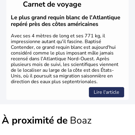
Carnet de voyage
Plusieurs populations se sont succédées avant l'arrivée
des européens, suite à la découverte du continent par
Christophe Colomb en 1492. Les 13 colonies
Le plus grand requin blanc de l'Atlantique
britanniques proclament la Déclaration d'indépendance
repéré près des côtes américaines
en 1776 et adoptent leur première constitution en 1787.
La conquête de l'Ouest marque ensuite l'entrée dans une
Avec ses 4 mètres de long et ses 771 kg, il
phase de développement intense.
impressionne autant qu'il fascine. Baptisé
Contender, ce grand requin blanc est aujourd'hui
considéré comme le plus imposant mâle jamais
recensé dans l'Atlantique Nord-Ouest. Après
plusieurs mois de suivi, les scientifiques viennent
de le localiser au large de la côte est des États-
Unis, où il poursuit sa migration saisonnière en
direction des eaux plus septentrionales.
Lire l'article
À proximité de
Boaz