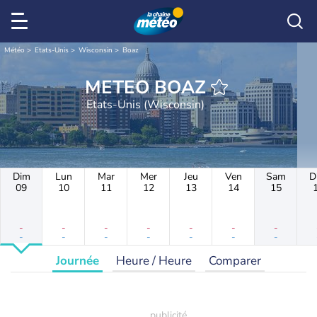
Météo
Etats-Unis
Wisconsin
Boaz
METEO BOAZ
Etats-Unis (Wisconsin)
Dim
Lun
Mar
Mer
Jeu
Ven
Sam
D
09
10
11
12
13
14
15
-
-
-
-
-
-
-
-
-
-
-
-
-
-
Journée
Heure / Heure
Comparer