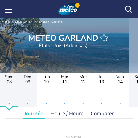
Météo
Etats-Unis
Arkansas
Garland
METEO GARLAND
Etats-Unis (Arkansas)
Sam
Dim
Lun
Mar
Mer
Jeu
Ven
S
08
09
10
11
12
13
14
-
-
-
-
-
-
-
-
-
-
-
-
-
-
Journée
Heure / Heure
Comparer