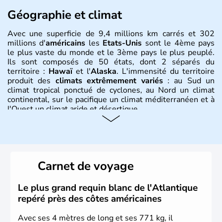
Géographie et climat
Avec une superficie de 9,4 millions km carrés et 302
millions d'
américains
les
Etats-Unis
sont le 4ème pays
le plus vaste du monde et le 3ème pays le plus peuplé.
Ils sont composés de 50 états, dont 2 séparés du
territoire :
Hawaï
et l'
Alaska
. L'immensité du territoire
produit des
climats extrêmement variés
: au Sud un
climat tropical ponctué de cyclones, au Nord un climat
continental, sur le pacifique un climat méditerranéen et à
l'Ouest un climat aride et désertique.
Histoire et administration
Les premiers habitants desEtats-Unis sont arrivés d'Asie
il y a environ 30 000 ans lors de la dernière glaciation.
Carnet de voyage
Plusieurs populations se sont succédées avant l'arrivée
des européens, suite à la découverte du continent par
Christophe Colomb en 1492. Les 13 colonies
Le plus grand requin blanc de l'Atlantique
britanniques proclament la Déclaration d'indépendance
repéré près des côtes américaines
en 1776 et adoptent leur première constitution en 1787.
La conquête de l'Ouest marque ensuite l'entrée dans une
Avec ses 4 mètres de long et ses 771 kg, il