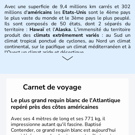
Avec une superficie de 9,4 millions km carrés et 302
millions d'
américains
les
Etats-Unis
sont le 4ème pays
le plus vaste du monde et le 3ème pays le plus peuplé.
Ils sont composés de 50 états, dont 2 séparés du
territoire :
Hawaï
et l'
Alaska
. L'immensité du territoire
produit des
climats extrêmement variés
: au Sud un
climat tropical ponctué de cyclones, au Nord un climat
continental, sur le pacifique un climat méditerranéen et à
l'Ouest un climat aride et désertique.
Histoire et administration
Les premiers habitants desEtats-Unis sont arrivés d'Asie
il y a environ 30 000 ans lors de la dernière glaciation.
Carnet de voyage
Plusieurs populations se sont succédées avant l'arrivée
des européens, suite à la découverte du continent par
Christophe Colomb en 1492. Les 13 colonies
Le plus grand requin blanc de l'Atlantique
britanniques proclament la Déclaration d'indépendance
repéré près des côtes américaines
en 1776 et adoptent leur première constitution en 1787.
La conquête de l'Ouest marque ensuite l'entrée dans une
Avec ses 4 mètres de long et ses 771 kg, il
phase de développement intense.
impressionne autant qu'il fascine. Baptisé
Contender, ce grand requin blanc est aujourd'hui