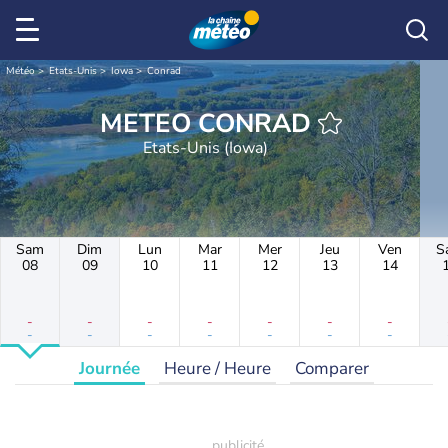
Météo
Etats-Unis
Iowa
Conrad
METEO CONRAD
Etats-Unis (Iowa)
Sam
Dim
Lun
Mar
Mer
Jeu
Ven
S
08
09
10
11
12
13
14
-
-
-
-
-
-
-
-
-
-
-
-
-
-
Journée
Heure / Heure
Comparer