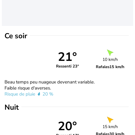
Ce soir
21°
10 km/h
Ressenti 23°
Rafales
15 km/h
Beau temps peu nuageux devenant variable.
Faible risque d'averses.
Risque de pluie
20 %
Nuit
20°
15 km/h
Rafales
30 km/h