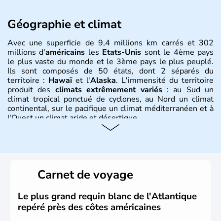
Géographie et climat
Avec une superficie de 9,4 millions km carrés et 302
millions d'
américains
les
Etats-Unis
sont le 4ème pays
le plus vaste du monde et le 3ème pays le plus peuplé.
Ils sont composés de 50 états, dont 2 séparés du
territoire :
Hawaï
et l'
Alaska
. L'immensité du territoire
produit des
climats extrêmement variés
: au Sud un
climat tropical ponctué de cyclones, au Nord un climat
continental, sur le pacifique un climat méditerranéen et à
l'Ouest un climat aride et désertique.
Histoire et administration
Les premiers habitants desEtats-Unis sont arrivés d'Asie
il y a environ 30 000 ans lors de la dernière glaciation.
Carnet de voyage
Plusieurs populations se sont succédées avant l'arrivée
des européens, suite à la découverte du continent par
Christophe Colomb en 1492. Les 13 colonies
Le plus grand requin blanc de l'Atlantique
britanniques proclament la Déclaration d'indépendance
repéré près des côtes américaines
en 1776 et adoptent leur première constitution en 1787.