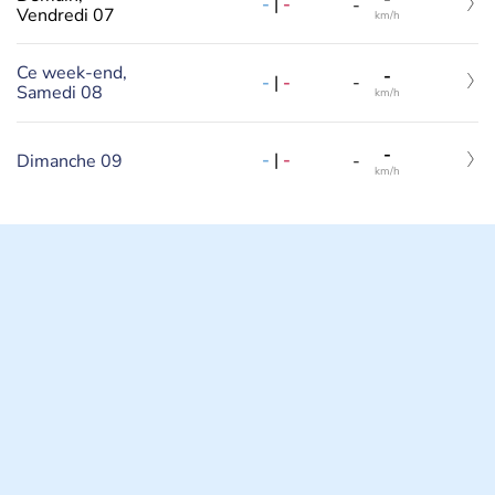
-
|
-
-
Vendredi 07
km/h
Ce week-end,
-
-
|
-
-
Samedi 08
km/h
-
-
|
-
Dimanche 09
-
km/h