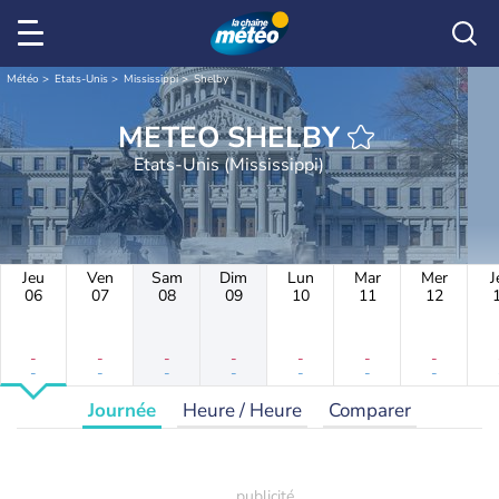
Météo
Etats-Unis
Mississippi
Shelby
METEO SHELBY
Etats-Unis (Mississippi)
Jeu
Ven
Sam
Dim
Lun
Mar
Mer
J
06
07
08
09
10
11
12
-
-
-
-
-
-
-
-
-
-
-
-
-
-
Journée
Heure / Heure
Comparer