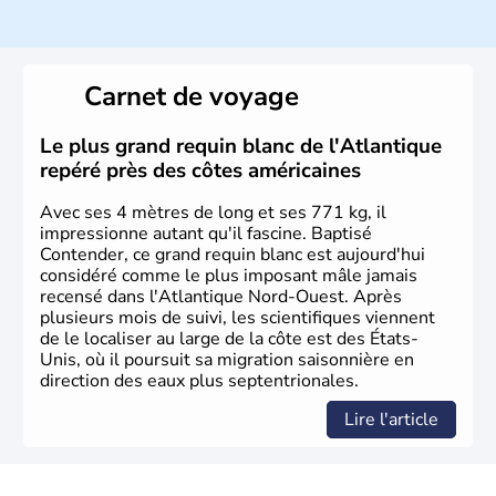
Histoire et administration
Les premiers habitants desEtats-Unis sont arrivés d'Asie
il y a environ 30 000 ans lors de la dernière glaciation.
Carnet de voyage
Plusieurs populations se sont succédées avant l'arrivée
des européens, suite à la découverte du continent par
Christophe Colomb en 1492. Les 13 colonies
Le plus grand requin blanc de l'Atlantique
britanniques proclament la Déclaration d'indépendance
repéré près des côtes américaines
en 1776 et adoptent leur première constitution en 1787.
La conquête de l'Ouest marque ensuite l'entrée dans une
Avec ses 4 mètres de long et ses 771 kg, il
phase de développement intense.
impressionne autant qu'il fascine. Baptisé
Contender, ce grand requin blanc est aujourd'hui
considéré comme le plus imposant mâle jamais
recensé dans l'Atlantique Nord-Ouest. Après
plusieurs mois de suivi, les scientifiques viennent
de le localiser au large de la côte est des États-
Unis, où il poursuit sa migration saisonnière en
direction des eaux plus septentrionales.
Lire l'article