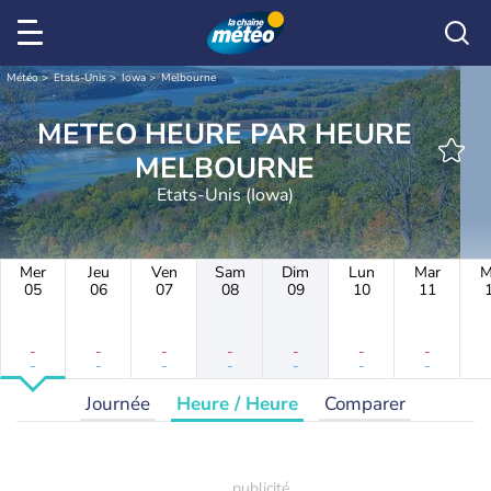
Météo
Etats-Unis
Iowa
Melbourne
METEO HEURE PAR HEURE
MELBOURNE
Etats-Unis (Iowa)
Mer
Jeu
Ven
Sam
Dim
Lun
Mar
M
05
06
07
08
09
10
11
-
-
-
-
-
-
-
-
-
-
-
-
-
-
Journée
Heure / Heure
Comparer