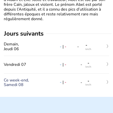
frère Caïn, jaloux et violent. Le prénom Abel est porté
depuis l’Antiquité, et il a connu des pics d’utilisation à
différentes époques et reste relativement rare mais
régulièrement donné.
jours suivants
Demain,
-
-
|
-
-
Jeudi 06
km/h
-
-
|
-
Vendredi 07
-
km/h
Ce week-end,
-
-
|
-
-
Samedi 08
km/h