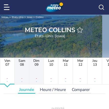
Météo
Etats-Unis
Iowa
Collins
METEO COLLINS
Etats-Unis (Iowa)
Ven
Sam
Dim
Lun
Mar
Mer
Jeu
V
07
08
09
10
11
12
13
-
-
-
-
-
-
-
-
-
-
-
-
-
-
Journée
Heure / Heure
Comparer