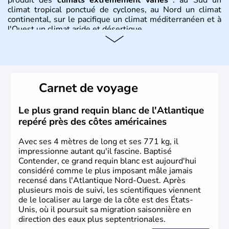
climat tropical ponctué de cyclones, au Nord un climat
continental, sur le pacifique un climat méditerranéen et à
l'Ouest un climat aride et désertique.
Histoire et administration
Les premiers habitants desEtats-Unis sont arrivés d'Asie
il y a environ 30 000 ans lors de la dernière glaciation.
Carnet de voyage
Plusieurs populations se sont succédées avant l'arrivée
des européens, suite à la découverte du continent par
Christophe Colomb en 1492. Les 13 colonies
Le plus grand requin blanc de l'Atlantique
britanniques proclament la Déclaration d'indépendance
repéré près des côtes américaines
en 1776 et adoptent leur première constitution en 1787.
La conquête de l'Ouest marque ensuite l'entrée dans une
Avec ses 4 mètres de long et ses 771 kg, il
phase de développement intense.
impressionne autant qu'il fascine. Baptisé
Contender, ce grand requin blanc est aujourd'hui
considéré comme le plus imposant mâle jamais
recensé dans l'Atlantique Nord-Ouest. Après
plusieurs mois de suivi, les scientifiques viennent
de le localiser au large de la côte est des États-
Unis, où il poursuit sa migration saisonnière en
direction des eaux plus septentrionales.