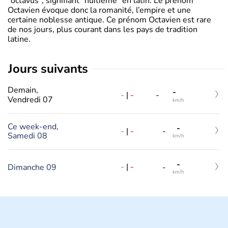
"octavus", signifiant "huitième" en latin. Le prénom
Octavien évoque donc la romanité, l’empire et une
certaine noblesse antique. Ce prénom Octavien est rare
de nos jours, plus courant dans les pays de tradition
latine.
jours suivants
Demain,
-
-
|
-
-
Vendredi 07
km/h
Ce week-end,
-
-
|
-
-
Samedi 08
km/h
-
-
|
-
Dimanche 09
-
km/h