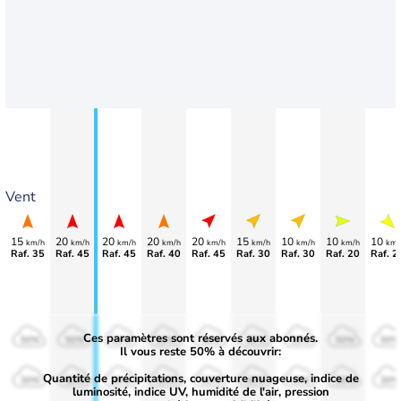
Vent
15
20
20
20
20
15
10
10
10
km/h
km/h
km/h
km/h
km/h
km/h
km/h
km/h
km/
Raf. 35
Raf. 45
Raf. 45
Raf. 40
Raf. 45
Raf. 30
Raf. 30
Raf. 20
Raf. 2
Ces paramètres sont réservés aux abonnés.
50%
50%
50%
50%
50%
50%
50%
50%
50%
Il vous reste 50% à découvrir:
Quantité de précipitations, couverture nuageuse, indice de
30%
30%
30%
30%
30%
30%
30%
30%
30%
luminosité, indice UV, humidité de l'air, pression