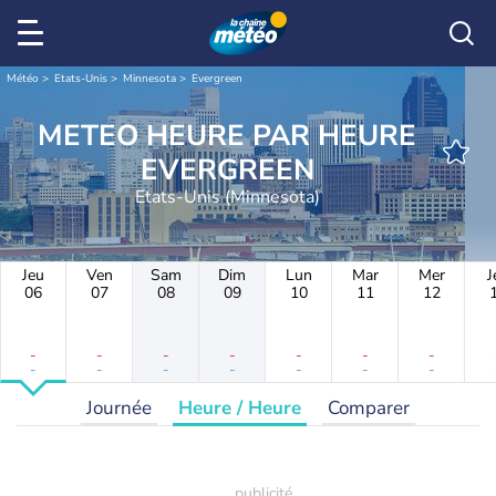
Météo
Etats-Unis
Minnesota
Evergreen
METEO HEURE PAR HEURE
EVERGREEN
Etats-Unis (Minnesota)
Jeu
Ven
Sam
Dim
Lun
Mar
Mer
J
06
07
08
09
10
11
12
-
-
-
-
-
-
-
-
-
-
-
-
-
-
Journée
Heure / Heure
Comparer