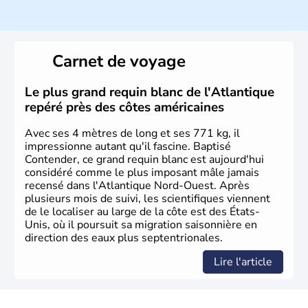
Histoire et administration
Les premiers habitants desEtats-Unis sont arrivés d'Asie
il y a environ 30 000 ans lors de la dernière glaciation.
Carnet de voyage
Plusieurs populations se sont succédées avant l'arrivée
des européens, suite à la découverte du continent par
Christophe Colomb en 1492. Les 13 colonies
Le plus grand requin blanc de l'Atlantique
britanniques proclament la Déclaration d'indépendance
repéré près des côtes américaines
en 1776 et adoptent leur première constitution en 1787.
La conquête de l'Ouest marque ensuite l'entrée dans une
Avec ses 4 mètres de long et ses 771 kg, il
phase de développement intense.
impressionne autant qu'il fascine. Baptisé
Contender, ce grand requin blanc est aujourd'hui
considéré comme le plus imposant mâle jamais
recensé dans l'Atlantique Nord-Ouest. Après
plusieurs mois de suivi, les scientifiques viennent
de le localiser au large de la côte est des États-
Unis, où il poursuit sa migration saisonnière en
direction des eaux plus septentrionales.
Lire l'article