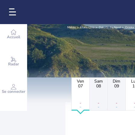
Météo
Etats-Unis
Dakota du Nord
Oriska
Accueil
Radar
Ven
Sam
Dim
L
07
08
09
1
Se connecter
-
-
-
-
-
-