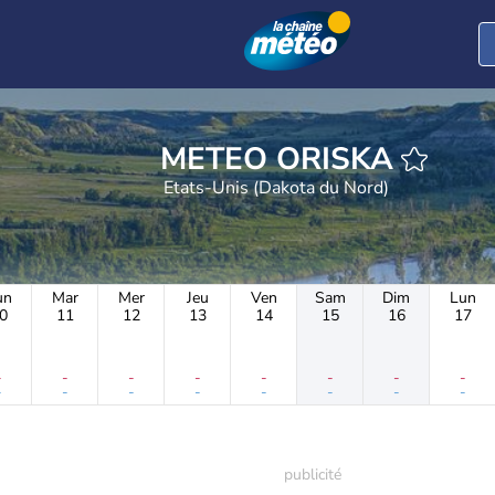
METEO ORISKA
Etats-Unis (Dakota du Nord)
un
Mar
Mer
Jeu
Ven
Sam
Dim
Lun
0
11
12
13
14
15
16
17
-
-
-
-
-
-
-
-
-
-
-
-
-
-
-
-