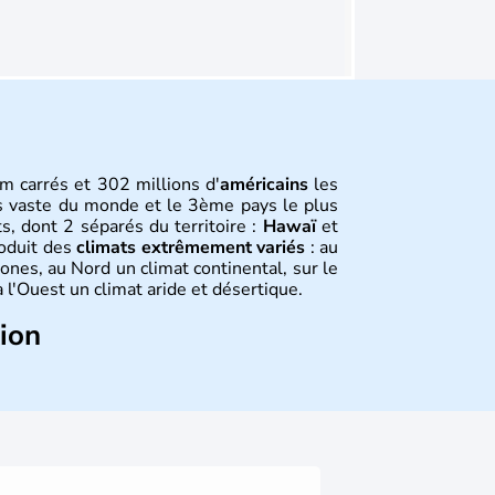
m carrés et 302 millions d'
américains
les
s vaste du monde et le 3ème pays le plus
s, dont 2 séparés du territoire :
Hawaï
et
roduit des
climats extrêmement variés
: au
ones, au Nord un climat continental, sur le
 l'Ouest un climat aride et désertique.
tion
 sont arrivés d'Asie il y a environ 30 000
usieurs populations se sont succédées avant
a découverte du continent par Christophe
ritanniques proclament la Déclaration
 leur première constitution en 1787. La
l'entrée dans une phase de développement