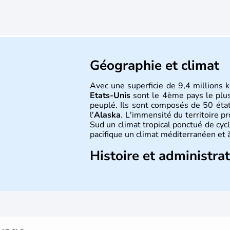
Géographie et climat
Avec une superficie de 9,4 millions k
Etats-Unis
sont le 4ème pays le plu
peuplé. Ils sont composés de 50 état
l'
Alaska
. L'immensité du territoire p
Sud un climat tropical ponctué de cycl
pacifique un climat méditerranéen et à
Histoire et administra
Les premiers habitants desEtats-Unis
ans lors de la dernière glaciation. Pl
l'arrivée des européens, suite à l
Colomb en 1492. Les 13 colonies b
d'indépendance en 1776 et adoptent
conquête de l'Ouest marque ensuite 