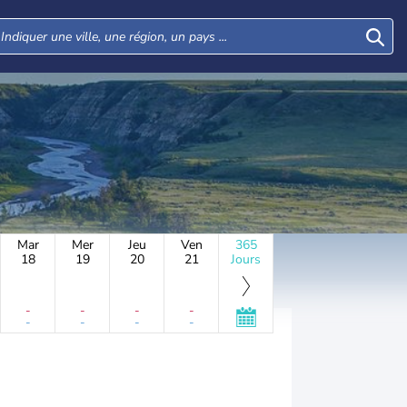
Mar
Mer
Jeu
Ven
365
18
19
20
21
Jours
-
-
-
-
-
-
-
-