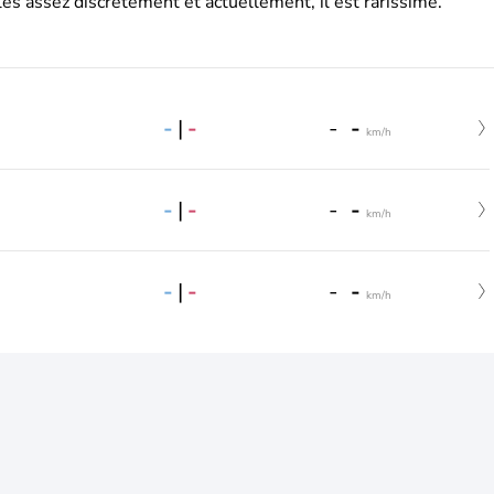
es assez discrètement et actuellement, il est rarissime.
-
|
-
-
-
km/h
-
|
-
-
-
km/h
-
|
-
-
-
km/h