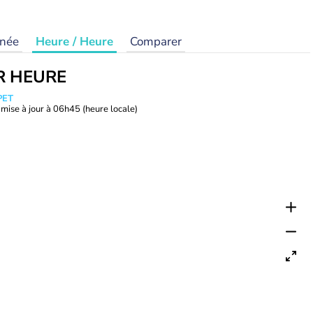
rnée
Heure / Heure
Comparer
R HEURE
PET
mise à jour à
06h45
(heure locale)