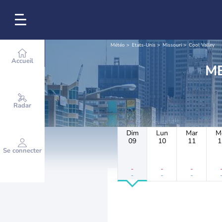
Météo
Etats-Unis
Missouri
Cool Valley
Accueil
Radar
Dim
Lun
Mar
M
09
10
11
1
Se connecter
-
-
-
-
-
-