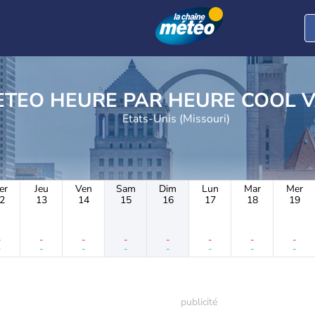
METEO HEURE PAR HE
Etats-Unis (Missouri)
er
Jeu
Ven
Sam
Dim
Lun
Mar
Mer
2
13
14
15
16
17
18
19
-
-
-
-
-
-
-
-
-
-
-
-
-
-
-
-