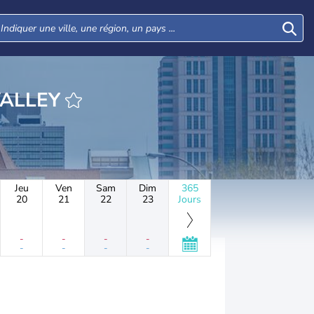
URE COOL VALLEY
Jeu
Ven
Sam
Dim
365
20
21
22
23
Jours
-
-
-
-
-
-
-
-