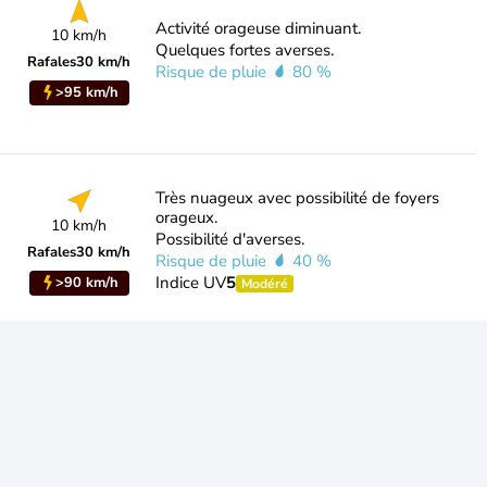
Activité orageuse diminuant.
10 km/h
Quelques fortes averses.
Rafales
30 km/h
Risque de pluie
80 %
>95 km/h
Très nuageux avec possibilité de foyers
orageux.
10 km/h
Possibilité d'averses.
Rafales
30 km/h
Risque de pluie
40 %
Indice UV
5
>90 km/h
Modéré