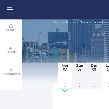
Météo
Etats-Unis
Missouri
Cool Valley
Accueil
Radar
Ven
Sam
Dim
L
07
08
09
1
Se connecter
-
-
-
-
-
-