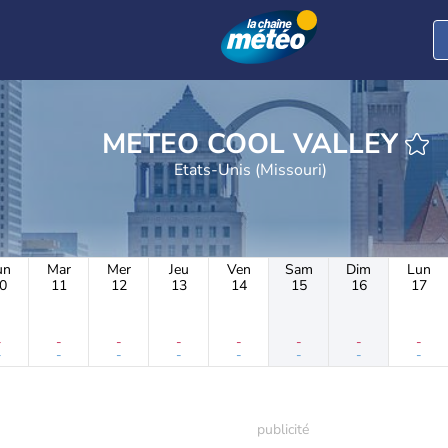
METEO COOL VALLEY
Etats-Unis (Missouri)
un
Mar
Mer
Jeu
Ven
Sam
Dim
Lun
0
11
12
13
14
15
16
17
-
-
-
-
-
-
-
-
-
-
-
-
-
-
-
-