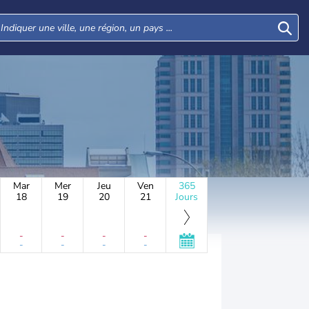
Mar
Mer
Jeu
Ven
365
18
19
20
21
Jours
-
-
-
-
-
-
-
-