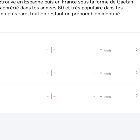
retrouve en Espagne puis en France sous la forme de Gaëtan
 apprécié dans les années 60 et très populaire dans les
nu plus rare, tout en restant un prénom bien identifié.
-
|
-
-
-
km/h
-
|
-
-
-
km/h
-
|
-
-
-
km/h