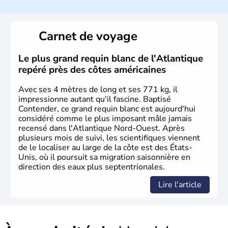
Les premiers habitants desEtats-Unis sont arrivés d'Asie
il y a environ 30 000 ans lors de la dernière glaciation.
Carnet de voyage
Plusieurs populations se sont succédées avant l'arrivée
des européens, suite à la découverte du continent par
Christophe Colomb en 1492. Les 13 colonies
Le plus grand requin blanc de l'Atlantique
britanniques proclament la Déclaration d'indépendance
repéré près des côtes américaines
en 1776 et adoptent leur première constitution en 1787.
La conquête de l'Ouest marque ensuite l'entrée dans une
Avec ses 4 mètres de long et ses 771 kg, il
phase de développement intense.
impressionne autant qu'il fascine. Baptisé
Contender, ce grand requin blanc est aujourd'hui
considéré comme le plus imposant mâle jamais
recensé dans l'Atlantique Nord-Ouest. Après
plusieurs mois de suivi, les scientifiques viennent
de le localiser au large de la côte est des États-
Unis, où il poursuit sa migration saisonnière en
direction des eaux plus septentrionales.
Lire l'article