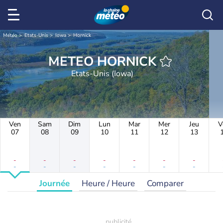
Météo
Etats-Unis
Iowa
Hornick
METEO HORNICK
Etats-Unis (Iowa)
Ven
Sam
Dim
Lun
Mar
Mer
Jeu
V
07
08
09
10
11
12
13
-
-
-
-
-
-
-
-
-
-
-
-
-
-
Journée
Heure / Heure
Comparer