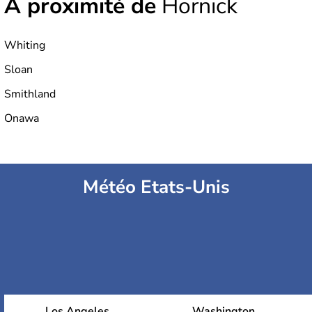
À proximité de
Hornick
Whiting
Sloan
Smithland
Onawa
Météo Etats-Unis
Los Angeles
Washington