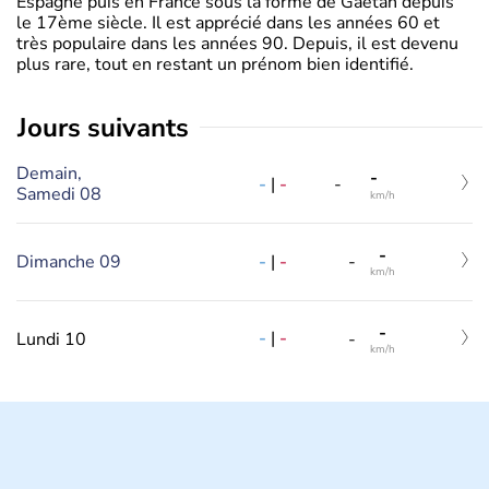
Espagne puis en France sous la forme de Gaëtan depuis
le 17ème siècle. Il est apprécié dans les années 60 et
très populaire dans les années 90. Depuis, il est devenu
plus rare, tout en restant un prénom bien identifié.
jours suivants
Demain,
-
-
|
-
-
Samedi 08
km/h
-
-
|
-
Dimanche 09
-
km/h
-
-
|
-
Lundi 10
-
km/h