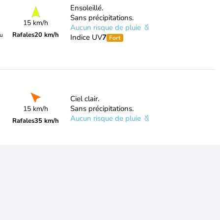
Ensoleillé.
Sans précipitations.
15 km/h
Aucun risque de pluie
Rafales
20 km/h
du
Indice UV
7
Fort
Ciel clair.
Sans précipitations.
15 km/h
Aucun risque de pluie
Rafales
35 km/h