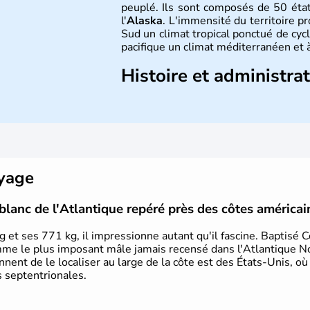
peuplé. Ils sont composés de 50 état
l'
Alaska
. L'immensité du territoire p
Sud un climat tropical ponctué de cycl
pacifique un climat méditerranéen et à
Histoire et administra
Les premiers habitants desEtats-Unis
ans lors de la dernière glaciation. Pl
l'arrivée des européens, suite à l
Colomb en 1492. Les 13 colonies b
d'indépendance en 1776 et adoptent
conquête de l'Ouest marque ensuite 
oyage
intense.
blanc de l'Atlantique repéré près des côtes américai
 et ses 771 kg, il impressionne autant qu'il fascine. Baptisé 
mme le plus imposant mâle jamais recensé dans l'Atlantique N
iennent de le localiser au large de la côte est des États-Unis, où
s septentrionales.