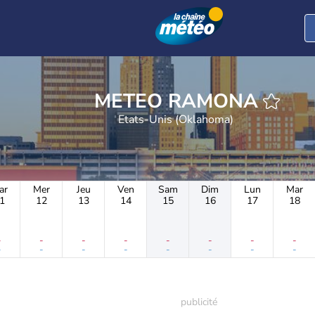
METEO RAMONA
Etats-Unis (Oklahoma)
ar
Mer
Jeu
Ven
Sam
Dim
Lun
Mar
1
12
13
14
15
16
17
18
-
-
-
-
-
-
-
-
-
-
-
-
-
-
-
-