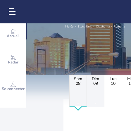
Météo
Etats-Unis
Oklahoma
Ramona
Accueil
Radar
Sam
Dim
Lun
M
08
09
10
1
Se connecter
-
-
-
-
-
-