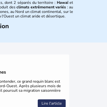
s, dont 2 séparés du territoire :
Hawaï
et
roduit des
climats extrêmement variés
: au
ones, au Nord un climat continental, sur le
 l'Ouest un climat aride et désertique.
tion
 sont arrivés d'Asie il y a environ 30 000
usieurs populations se sont succédées avant
a découverte du continent par Christophe
ritanniques proclament la Déclaration
 leur première constitution en 1787. La
l'entrée dans une phase de développement
nes
Contender, ce grand requin blanc est
ord-Ouest. Après plusieurs mois de
 il poursuit sa migration saisonnière
Lire l'article