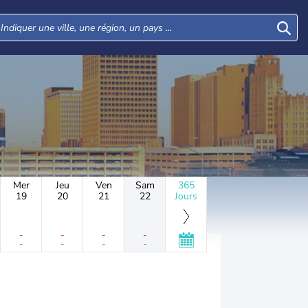
Mer
Jeu
Ven
Sam
365
19
20
21
22
Jours
-
-
-
-
-
-
-
-