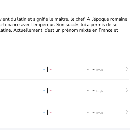
t du latin et signifie le maître, le chef. A l’époque romaine,
partenance avec l’empereur. Son succès lui a permis de se
latine. Actuellement, c’est un prénom mixte en France et
-
|
-
-
-
km/h
-
|
-
-
-
km/h
-
|
-
-
-
km/h