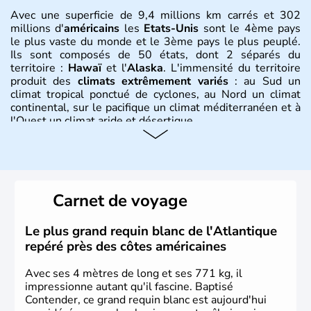
Avec une superficie de 9,4 millions km carrés et 302
millions d'
américains
les
Etats-Unis
sont le 4ème pays
le plus vaste du monde et le 3ème pays le plus peuplé.
Ils sont composés de 50 états, dont 2 séparés du
territoire :
Hawaï
et l'
Alaska
. L'immensité du territoire
produit des
climats extrêmement variés
: au Sud un
climat tropical ponctué de cyclones, au Nord un climat
continental, sur le pacifique un climat méditerranéen et à
l'Ouest un climat aride et désertique.
Histoire et administration
Les premiers habitants desEtats-Unis sont arrivés d'Asie
il y a environ 30 000 ans lors de la dernière glaciation.
Carnet de voyage
Plusieurs populations se sont succédées avant l'arrivée
des européens, suite à la découverte du continent par
Christophe Colomb en 1492. Les 13 colonies
Le plus grand requin blanc de l'Atlantique
britanniques proclament la Déclaration d'indépendance
repéré près des côtes américaines
en 1776 et adoptent leur première constitution en 1787.
La conquête de l'Ouest marque ensuite l'entrée dans une
Avec ses 4 mètres de long et ses 771 kg, il
phase de développement intense.
impressionne autant qu'il fascine. Baptisé
Contender, ce grand requin blanc est aujourd'hui