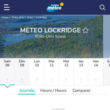
Météo
Etats-Unis
Iowa
Lockridge
METEO LOCKRIDGE
Etats-Unis (Iowa)
Sam
Dim
Lun
Mar
Mer
Jeu
Ven
S
08
09
10
11
12
13
14
-
-
-
-
-
-
-
-
-
-
-
-
-
-
Journée
Heure / Heure
Comparer