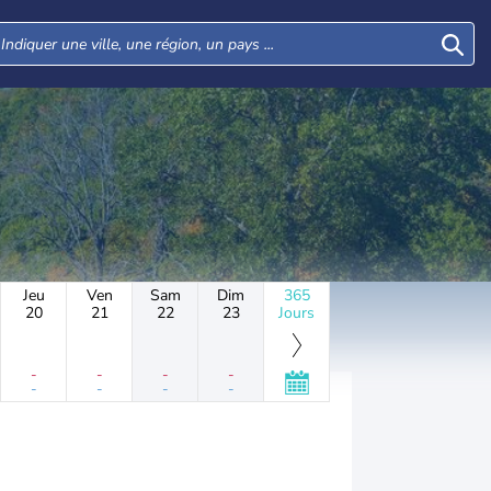
Jeu
Ven
Sam
Dim
365
20
21
22
23
Jours
-
-
-
-
-
-
-
-