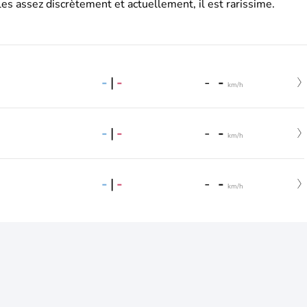
es assez discrètement et actuellement, il est rarissime.
-
|
-
-
-
km/h
-
|
-
-
-
km/h
-
|
-
-
-
km/h