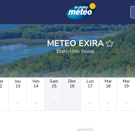
METEO EXIRA
Etats-Unis (Iowa)
er
Jeu
Ven
Sam
Dim
Lun
Mar
Mer
2
13
14
15
16
17
18
19
-
-
-
-
-
-
-
-
-
-
-
-
-
-
-
-