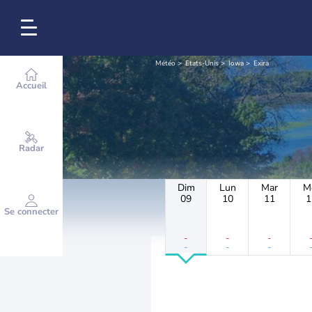
Météo
Etats-Unis
Iowa
Exira
Accueil
Radar
Dim
Lun
Mar
M
09
10
11
1
Se connecter
-
-
-
-
-
-