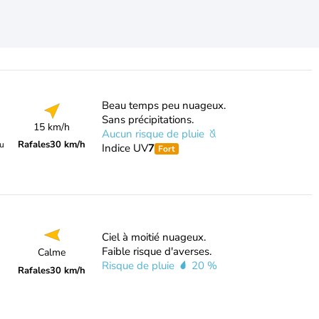
Beau temps peu nuageux.
Sans précipitations.
15 km/h
Aucun risque de pluie
Rafales
30 km/h
du
Indice UV
7
Fort
Ciel à moitié nuageux.
Faible risque d'averses.
Calme
Risque de pluie
20 %
Rafales
30 km/h