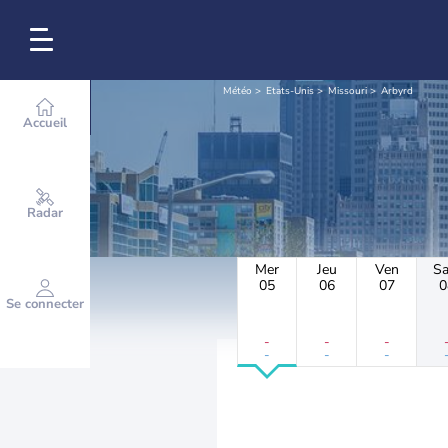
Météo
Etats-Unis
Missouri
Arbyrd
Accueil
Radar
Mer
Jeu
Ven
S
05
06
07
0
Se connecter
-
-
-
-
-
-