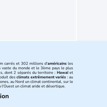
m carrés et 302 millions d'
américains
les
s vaste du monde et le 3ème pays le plus
s, dont 2 séparés du territoire :
Hawaï
et
roduit des
climats extrêmement variés
: au
ones, au Nord un climat continental, sur le
 l'Ouest un climat aride et désertique.
tion
 sont arrivés d'Asie il y a environ 30 000