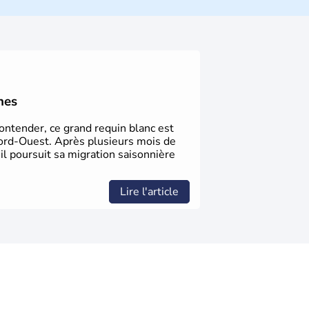
usieurs populations se sont succédées avant
a découverte du continent par Christophe
ritanniques proclament la Déclaration
 leur première constitution en 1787. La
l'entrée dans une phase de développement
nes
Contender, ce grand requin blanc est
ord-Ouest. Après plusieurs mois de
 il poursuit sa migration saisonnière
Lire l'article