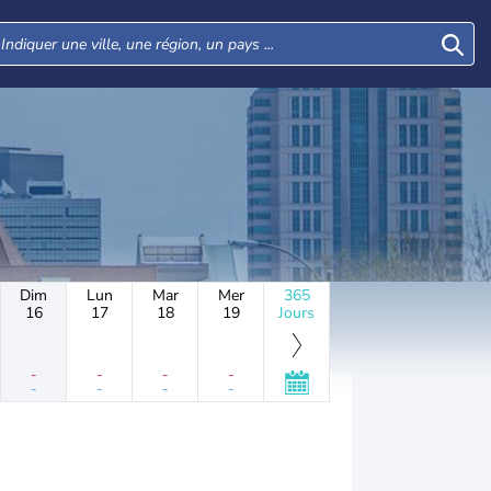
Dim
Lun
Mar
Mer
365
16
17
18
19
Jours
-
-
-
-
-
-
-
-