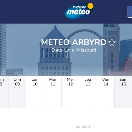
METEO ARBYRD
Etats-Unis (Missouri)
am
Dim
Lun
Mar
Mer
Jeu
Ven
Sam
8
09
10
11
12
13
14
15
-
-
-
-
-
-
-
-
-
-
-
-
-
-
-
-