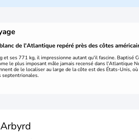
ans lors de la dernière glaciation. Pl
l'arrivée des européens, suite à l
Colomb en 1492. Les 13 colonies b
d'indépendance en 1776 et adoptent
conquête de l'Ouest marque ensuite 
oyage
intense.
blanc de l'Atlantique repéré près des côtes américai
 et ses 771 kg, il impressionne autant qu'il fascine. Baptisé 
mme le plus imposant mâle jamais recensé dans l'Atlantique N
iennent de le localiser au large de la côte est des États-Unis, où
s septentrionales.
Arbyrd