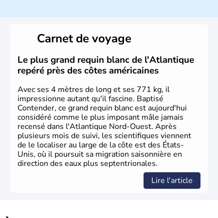
Histoire et administration
Les premiers habitants desEtats-Unis sont arrivés d'Asie
il y a environ 30 000 ans lors de la dernière glaciation.
Carnet de voyage
Plusieurs populations se sont succédées avant l'arrivée
des européens, suite à la découverte du continent par
Christophe Colomb en 1492. Les 13 colonies
Le plus grand requin blanc de l'Atlantique
britanniques proclament la Déclaration d'indépendance
repéré près des côtes américaines
en 1776 et adoptent leur première constitution en 1787.
La conquête de l'Ouest marque ensuite l'entrée dans une
Avec ses 4 mètres de long et ses 771 kg, il
phase de développement intense.
impressionne autant qu'il fascine. Baptisé
Contender, ce grand requin blanc est aujourd'hui
considéré comme le plus imposant mâle jamais
recensé dans l'Atlantique Nord-Ouest. Après
plusieurs mois de suivi, les scientifiques viennent
de le localiser au large de la côte est des États-
Unis, où il poursuit sa migration saisonnière en
direction des eaux plus septentrionales.
Lire l'article