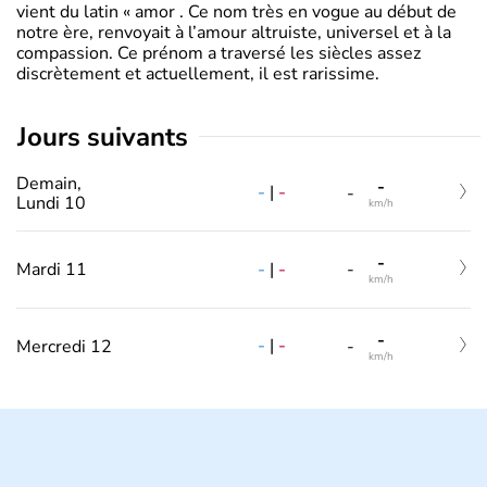
vient du latin « amor . Ce nom très en vogue au début de
notre ère, renvoyait à l’amour altruiste, universel et à la
compassion. Ce prénom a traversé les siècles assez
discrètement et actuellement, il est rarissime.
jours suivants
Demain,
-
-
|
-
-
Lundi 10
km/h
-
-
|
-
Mardi 11
-
km/h
-
-
|
-
Mercredi 12
-
km/h