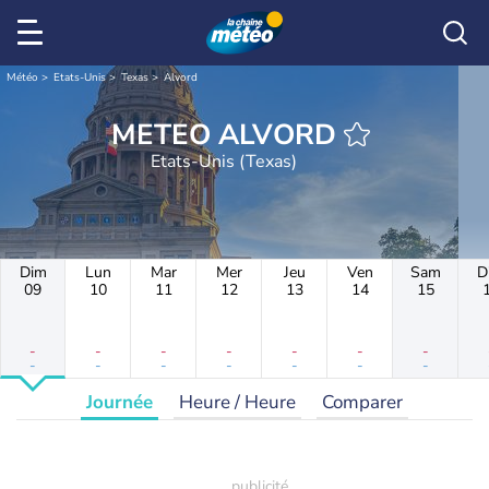
Météo
Etats-Unis
Texas
Alvord
METEO ALVORD
Etats-Unis (Texas)
Dim
Lun
Mar
Mer
Jeu
Ven
Sam
D
09
10
11
12
13
14
15
-
-
-
-
-
-
-
-
-
-
-
-
-
-
Journée
Heure / Heure
Comparer