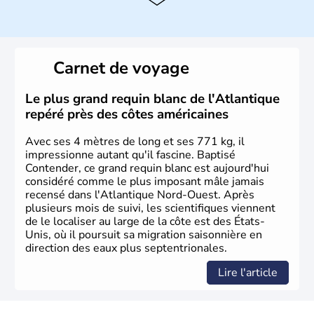
Histoire et administration
Les premiers habitants desEtats-Unis sont arrivés d'Asie
il y a environ 30 000 ans lors de la dernière glaciation.
Carnet de voyage
Plusieurs populations se sont succédées avant l'arrivée
des européens, suite à la découverte du continent par
Christophe Colomb en 1492. Les 13 colonies
Le plus grand requin blanc de l'Atlantique
britanniques proclament la Déclaration d'indépendance
repéré près des côtes américaines
en 1776 et adoptent leur première constitution en 1787.
La conquête de l'Ouest marque ensuite l'entrée dans une
Avec ses 4 mètres de long et ses 771 kg, il
phase de développement intense.
impressionne autant qu'il fascine. Baptisé
Contender, ce grand requin blanc est aujourd'hui
considéré comme le plus imposant mâle jamais
recensé dans l'Atlantique Nord-Ouest. Après
plusieurs mois de suivi, les scientifiques viennent
de le localiser au large de la côte est des États-
Unis, où il poursuit sa migration saisonnière en
direction des eaux plus septentrionales.
Lire l'article