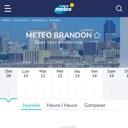
Météo
Etats-Unis
Minnesota
Brandon
METEO BRANDON
Etats-Unis (Minnesota)
Dim
Lun
Mar
Mer
Jeu
Ven
Sam
D
09
10
11
12
13
14
15
-
-
-
-
-
-
-
-
-
-
-
-
-
-
Journée
Heure / Heure
Comparer