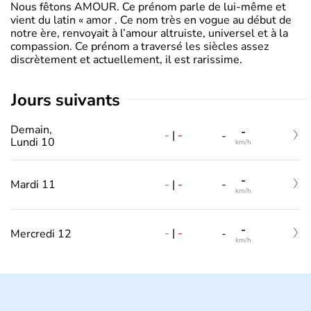
Nous fêtons AMOUR. Ce prénom parle de lui-même et
vient du latin « amor . Ce nom très en vogue au début de
notre ère, renvoyait à l’amour altruiste, universel et à la
compassion. Ce prénom a traversé les siècles assez
discrètement et actuellement, il est rarissime.
jours suivants
Demain,
-
-
|
-
-
Lundi 10
km/h
-
-
|
-
Mardi 11
-
km/h
-
-
|
-
Mercredi 12
-
km/h