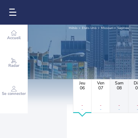
Météo
Etats-Unis
Missouri
Saginaw
Accueil
Radar
Jeu
Ven
Sam
D
06
07
08
0
Se connecter
-
-
-
-
-
-