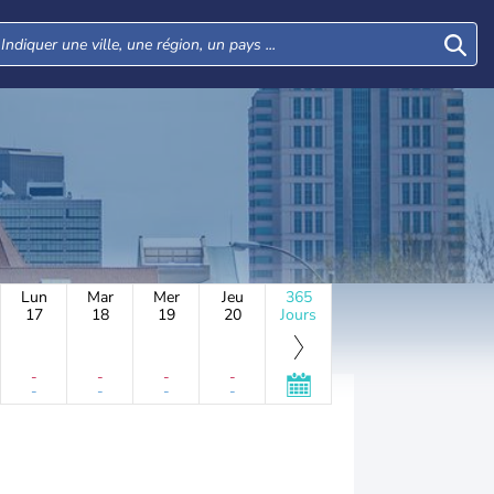
Lun
Mar
Mer
Jeu
365
17
18
19
20
Jours
-
-
-
-
-
-
-
-