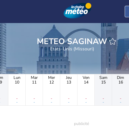
METEO SAGINAW
Etats-Unis (Missouri)
im
Lun
Mar
Mer
Jeu
Ven
Sam
Dim
9
10
11
12
13
14
15
16
-
-
-
-
-
-
-
-
-
-
-
-
-
-
-
-