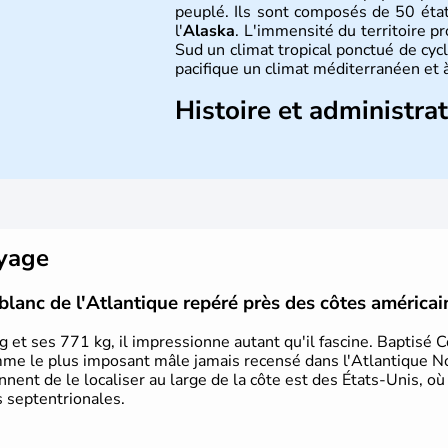
peuplé. Ils sont composés de 50 état
l'
Alaska
. L'immensité du territoire p
Sud un climat tropical ponctué de cycl
pacifique un climat méditerranéen et à
Histoire et administra
Les premiers habitants desEtats-Unis
ans lors de la dernière glaciation. Pl
l'arrivée des européens, suite à l
Colomb en 1492. Les 13 colonies b
d'indépendance en 1776 et adoptent
conquête de l'Ouest marque ensuite 
oyage
intense.
blanc de l'Atlantique repéré près des côtes américai
 et ses 771 kg, il impressionne autant qu'il fascine. Baptisé 
mme le plus imposant mâle jamais recensé dans l'Atlantique N
iennent de le localiser au large de la côte est des États-Unis, où
s septentrionales.