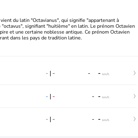
ient du latin "Octavianus", qui signifie "appartenant à
"octavus", signifiant "huitième" en latin. Le prénom Octavien
pire et une certaine noblesse antique. Ce prénom Octavien
rant dans les pays de tradition latine.
-
|
-
-
-
km/h
-
|
-
-
-
km/h
-
|
-
-
-
km/h