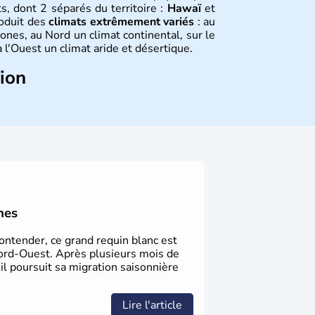
s, dont 2 séparés du territoire :
Hawaï
et
roduit des
climats extrêmement variés
: au
ones, au Nord un climat continental, sur le
 l'Ouest un climat aride et désertique.
tion
 sont arrivés d'Asie il y a environ 30 000
usieurs populations se sont succédées avant
a découverte du continent par Christophe
ritanniques proclament la Déclaration
 leur première constitution en 1787. La
l'entrée dans une phase de développement
nes
Contender, ce grand requin blanc est
ord-Ouest. Après plusieurs mois de
 il poursuit sa migration saisonnière
Lire l'article