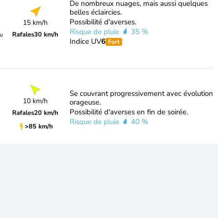
De nombreux nuages, mais aussi quelques
belles éclaircies.
Possibilité d'averses.
15 km/h
Risque de pluie
35 %
Rafales
30 km/h
du
Indice UV
6
Fort
Se couvrant progressivement avec évolution
10 km/h
orageuse.
Possibilité d'averses en fin de soirée.
Rafales
20 km/h
Risque de pluie
40 %
>85 km/h