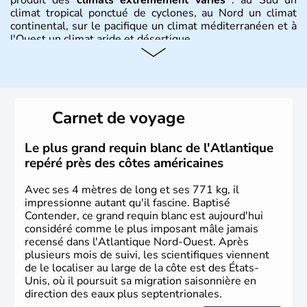
climat tropical ponctué de cyclones, au Nord un climat
continental, sur le pacifique un climat méditerranéen et à
l'Ouest un climat aride et désertique.
Histoire et administration
Les premiers habitants desEtats-Unis sont arrivés d'Asie
il y a environ 30 000 ans lors de la dernière glaciation.
Carnet de voyage
Plusieurs populations se sont succédées avant l'arrivée
des européens, suite à la découverte du continent par
Christophe Colomb en 1492. Les 13 colonies
Le plus grand requin blanc de l'Atlantique
britanniques proclament la Déclaration d'indépendance
repéré près des côtes américaines
en 1776 et adoptent leur première constitution en 1787.
La conquête de l'Ouest marque ensuite l'entrée dans une
Avec ses 4 mètres de long et ses 771 kg, il
phase de développement intense.
impressionne autant qu'il fascine. Baptisé
Contender, ce grand requin blanc est aujourd'hui
considéré comme le plus imposant mâle jamais
recensé dans l'Atlantique Nord-Ouest. Après
plusieurs mois de suivi, les scientifiques viennent
de le localiser au large de la côte est des États-
Unis, où il poursuit sa migration saisonnière en
direction des eaux plus septentrionales.