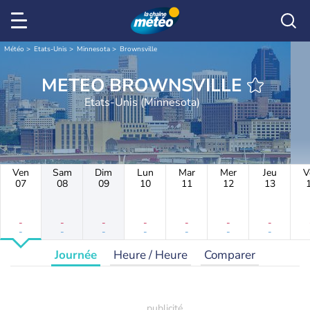
Météo
Etats-Unis
Minnesota
Brownsville
METEO BROWNSVILLE
Etats-Unis (Minnesota)
Ven
Sam
Dim
Lun
Mar
Mer
Jeu
V
07
08
09
10
11
12
13
-
-
-
-
-
-
-
-
-
-
-
-
-
-
Journée
Heure / Heure
Comparer