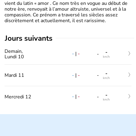
vient du latin « amor . Ce nom très en vogue au début de
notre ère, renvoyait à l’amour altruiste, universel et à la
compassion. Ce prénom a traversé les siècles assez
discrètement et actuellement, il est rarissime.
jours suivants
Demain,
-
-
|
-
-
Lundi 10
km/h
-
-
|
-
Mardi 11
-
km/h
-
-
|
-
Mercredi 12
-
km/h