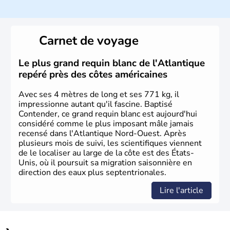
Histoire et administration
Les premiers habitants desEtats-Unis sont arrivés d'Asie
il y a environ 30 000 ans lors de la dernière glaciation.
Carnet de voyage
Plusieurs populations se sont succédées avant l'arrivée
des européens, suite à la découverte du continent par
Christophe Colomb en 1492. Les 13 colonies
Le plus grand requin blanc de l'Atlantique
britanniques proclament la Déclaration d'indépendance
repéré près des côtes américaines
en 1776 et adoptent leur première constitution en 1787.
La conquête de l'Ouest marque ensuite l'entrée dans une
Avec ses 4 mètres de long et ses 771 kg, il
phase de développement intense.
impressionne autant qu'il fascine. Baptisé
Contender, ce grand requin blanc est aujourd'hui
considéré comme le plus imposant mâle jamais
recensé dans l'Atlantique Nord-Ouest. Après
plusieurs mois de suivi, les scientifiques viennent
de le localiser au large de la côte est des États-
Unis, où il poursuit sa migration saisonnière en
direction des eaux plus septentrionales.
Lire l'article