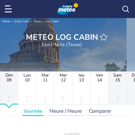
Météo
Etats-Unis
Texas
Log Cabin
METEO LOG CABIN
Etats-Unis (Texas)
Dim
Lun
Mar
Mer
Jeu
Ven
Sam
D
09
10
11
12
13
14
15
-
-
-
-
-
-
-
-
-
-
-
-
-
-
Journée
Heure / Heure
Comparer