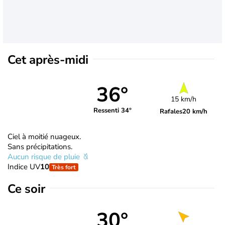
Cet après-midi
36°
15 km/h
Ressenti 34°
Rafales
20 km/h
Ciel à moitié nuageux.
Sans précipitations.
Aucun risque de pluie
Indice UV
10
Très fort
Ce soir
30°