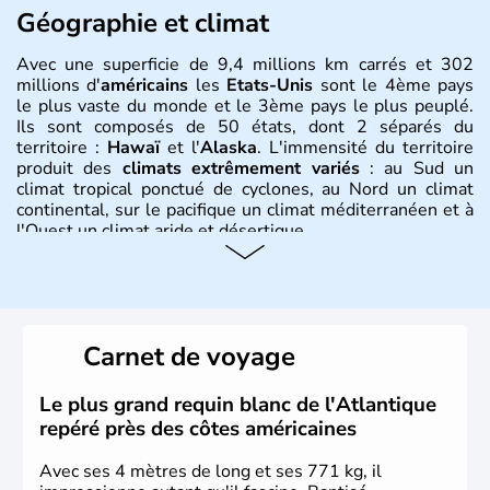
Géographie et climat
Avec une superficie de 9,4 millions km carrés et 302
millions d'
américains
les
Etats-Unis
sont le 4ème pays
le plus vaste du monde et le 3ème pays le plus peuplé.
Ils sont composés de 50 états, dont 2 séparés du
territoire :
Hawaï
et l'
Alaska
. L'immensité du territoire
produit des
climats extrêmement variés
: au Sud un
climat tropical ponctué de cyclones, au Nord un climat
continental, sur le pacifique un climat méditerranéen et à
l'Ouest un climat aride et désertique.
Histoire et administration
Les premiers habitants desEtats-Unis sont arrivés d'Asie
il y a environ 30 000 ans lors de la dernière glaciation.
Carnet de voyage
Plusieurs populations se sont succédées avant l'arrivée
des européens, suite à la découverte du continent par
Christophe Colomb en 1492. Les 13 colonies
Le plus grand requin blanc de l'Atlantique
britanniques proclament la Déclaration d'indépendance
repéré près des côtes américaines
en 1776 et adoptent leur première constitution en 1787.
La conquête de l'Ouest marque ensuite l'entrée dans une
Avec ses 4 mètres de long et ses 771 kg, il
phase de développement intense.