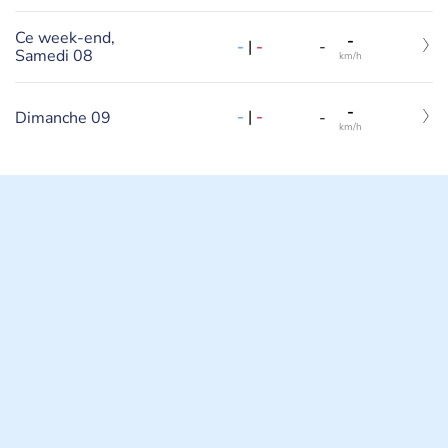
Ce week-end,
-
-
|
-
-
Samedi 08
km/h
-
-
|
-
Dimanche 09
-
km/h