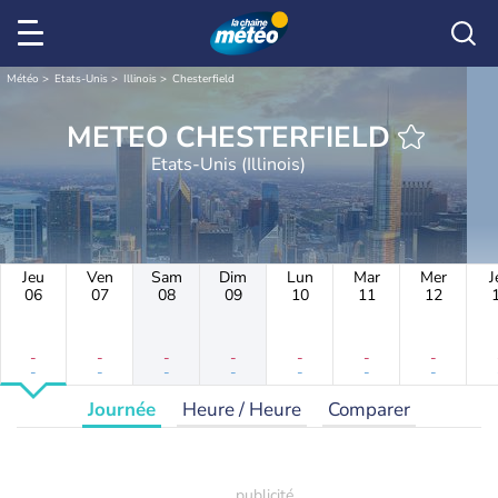
Météo
Etats-Unis
Illinois
Chesterfield
METEO CHESTERFIELD
Etats-Unis (Illinois)
Jeu
Ven
Sam
Dim
Lun
Mar
Mer
J
06
07
08
09
10
11
12
-
-
-
-
-
-
-
-
-
-
-
-
-
-
Journée
Heure / Heure
Comparer