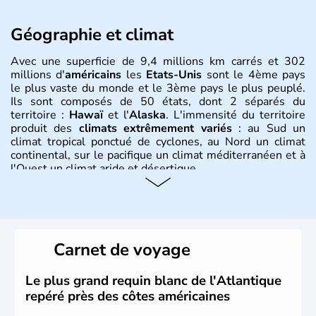
Géographie et climat
Avec une superficie de 9,4 millions km carrés et 302
millions d'
américains
les
Etats-Unis
sont le 4ème pays
le plus vaste du monde et le 3ème pays le plus peuplé.
Ils sont composés de 50 états, dont 2 séparés du
territoire :
Hawaï
et l'
Alaska
. L'immensité du territoire
produit des
climats extrêmement variés
: au Sud un
climat tropical ponctué de cyclones, au Nord un climat
continental, sur le pacifique un climat méditerranéen et à
l'Ouest un climat aride et désertique.
Histoire et administration
Les premiers habitants desEtats-Unis sont arrivés d'Asie
il y a environ 30 000 ans lors de la dernière glaciation.
Carnet de voyage
Plusieurs populations se sont succédées avant l'arrivée
des européens, suite à la découverte du continent par
Christophe Colomb en 1492. Les 13 colonies
Le plus grand requin blanc de l'Atlantique
britanniques proclament la Déclaration d'indépendance
repéré près des côtes américaines
en 1776 et adoptent leur première constitution en 1787.