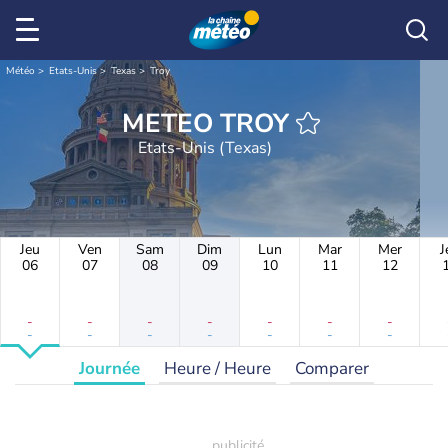
Météo
Etats-Unis
Texas
Troy
METEO TROY
Etats-Unis (Texas)
Jeu
Ven
Sam
Dim
Lun
Mar
Mer
J
06
07
08
09
10
11
12
-
-
-
-
-
-
-
-
-
-
-
-
-
-
Journée
Heure / Heure
Comparer