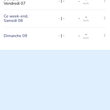
-
|
-
-
Vendredi 07
km/h
Ce week-end,
-
-
|
-
-
Samedi 08
km/h
-
-
|
-
Dimanche 09
-
km/h