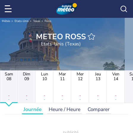
Météo
Etats-Unis
Texas
Ross
METEO ROSS
Etats-Unis (Texas)
Sam
Dim
Lun
Mar
Mer
Jeu
Ven
S
08
09
10
11
12
13
14
-
-
-
-
-
-
-
-
-
-
-
-
-
-
Journée
Heure / Heure
Comparer