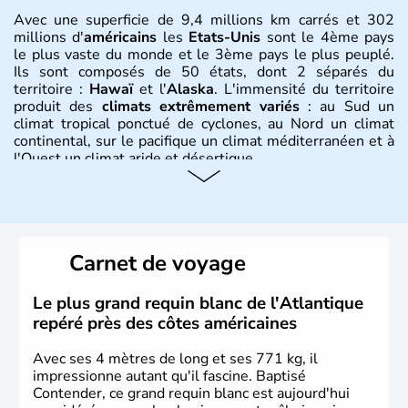
Avec une superficie de 9,4 millions km carrés et 302
millions d'
américains
les
Etats-Unis
sont le 4ème pays
le plus vaste du monde et le 3ème pays le plus peuplé.
Ils sont composés de 50 états, dont 2 séparés du
territoire :
Hawaï
et l'
Alaska
. L'immensité du territoire
produit des
climats extrêmement variés
: au Sud un
climat tropical ponctué de cyclones, au Nord un climat
continental, sur le pacifique un climat méditerranéen et à
l'Ouest un climat aride et désertique.
Histoire et administration
Les premiers habitants desEtats-Unis sont arrivés d'Asie
il y a environ 30 000 ans lors de la dernière glaciation.
Carnet de voyage
Plusieurs populations se sont succédées avant l'arrivée
des européens, suite à la découverte du continent par
Christophe Colomb en 1492. Les 13 colonies
Le plus grand requin blanc de l'Atlantique
britanniques proclament la Déclaration d'indépendance
repéré près des côtes américaines
en 1776 et adoptent leur première constitution en 1787.
La conquête de l'Ouest marque ensuite l'entrée dans une
Avec ses 4 mètres de long et ses 771 kg, il
phase de développement intense.
impressionne autant qu'il fascine. Baptisé
Contender, ce grand requin blanc est aujourd'hui