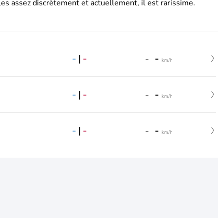
es assez discrètement et actuellement, il est rarissime.
-
|
-
-
-
km/h
-
|
-
-
-
km/h
-
|
-
-
-
km/h