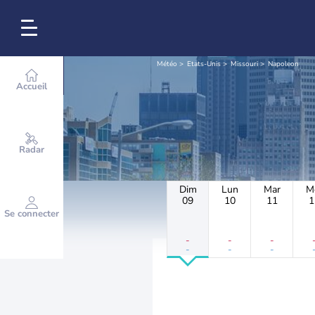
Météo
Etats-Unis
Missouri
Napoleon
Accueil
Radar
Dim
Lun
Mar
M
09
10
11
1
Se connecter
-
-
-
-
-
-