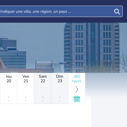
Jeu
Ven
Sam
Dim
365
20
21
22
23
Jours
-
-
-
-
-
-
-
-