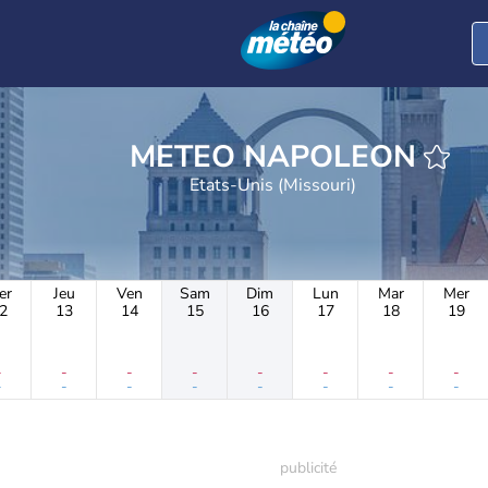
METEO NAPOLEON
Etats-Unis (Missouri)
er
Jeu
Ven
Sam
Dim
Lun
Mar
Mer
2
13
14
15
16
17
18
19
-
-
-
-
-
-
-
-
-
-
-
-
-
-
-
-