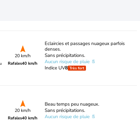
Eclaircies et passages nuageux parfois
denses.
Sans précipitations.
20 km/h
Aucun risque de pluie
Rafales
40 km/h
du
Indice UV
8
Très fort
Beau temps peu nuageux.
Sans précipitations.
20 km/h
Aucun risque de pluie
Rafales
40 km/h